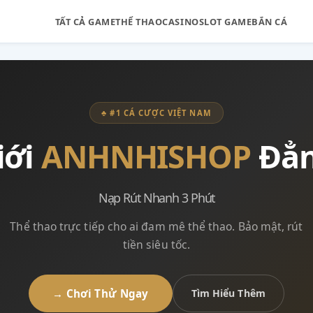
TẤT CẢ GAME
THỂ THAO
CASINO
SLOT GAME
BẮN CÁ
♣ #1 CÁ CƯỢC VIỆT NAM
iới
ANHNHISHOP
Đẳn
Nạp Rút Nhanh 3 Phút
Thể thao trực tiếp cho ai đam mê thể thao. Bảo mật, rút
tiền siêu tốc.
→ Chơi Thử Ngay
Tìm Hiểu Thêm