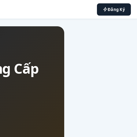
Đăng Ký
g Cấp