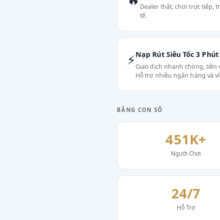
Dealer thật, chơi trực tiếp,
tế.
Nạp Rút Siêu Tốc 3 Phút
⚡
Giao dịch nhanh chóng, tiền 
Hỗ trợ nhiều ngân hàng và ví 
BẰNG CON SỐ
451K+
Người Chơi
24/7
Hỗ Trợ