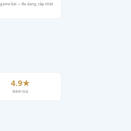
á, game bài — đa dạng, cập nhật
4.9★
Đánh Giá