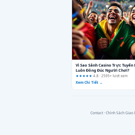
Vì Sao Sảnh Casino Trực Tuyến 
Luôn Đông Đúc Người Chơi?
★★★★★
4.8 · 2595+ lượt xem
Xem Chi Tiết →
Contact
·
Chính Sách Giao 