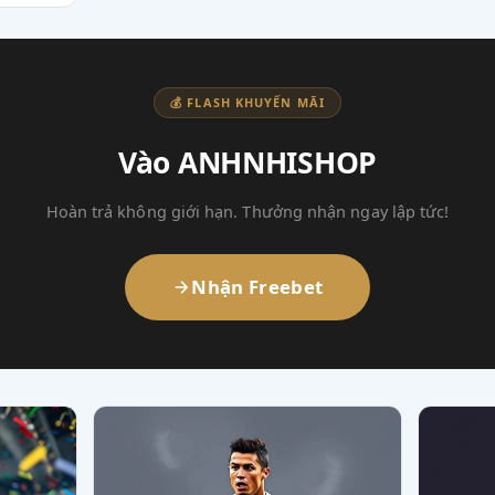
💰 FLASH KHUYẾN MÃI
Vào ANHNHISHOP
Hoàn trả không giới hạn. Thưởng nhận ngay lập tức!
Nhận Freebet