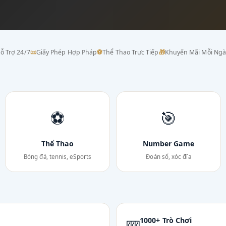
ỗ Trợ 24/7
📜
Giấy Phép Hợp Pháp
⚽
Thể Thao Trực Tiếp
🎁
Khuyến Mãi Mỗi Ngà
⚽
🎯
Thể Thao
Number Game
Bóng đá, tennis, eSports
Đoán số, xóc đĩa
1000+ Trò Chơi
🎰