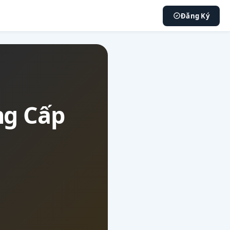
Đăng Ký
g Cấp