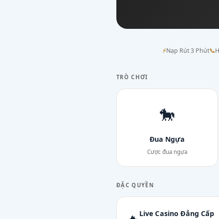
⚡
Nạp Rút 3 Phút
📞
H
TRÒ CHƠI
🐎
Đua Ngựa
Cược đua ngựa
ĐẶC QUYỀN
Live Casino Đẳng Cấp
🔥