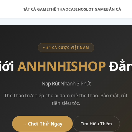
TẤT CẢ GAME
THỂ THAO
CASINO
SLOT GAME
BẮN CÁ
♣ #1 CÁ CƯỢC VIỆT NAM
iới
ANHNHISHOP
Đẳn
Nạp Rút Nhanh 3 Phút
Thể thao trực tiếp cho ai đam mê thể thao. Bảo mật, rút
tiền siêu tốc.
→ Chơi Thử Ngay
Tìm Hiểu Thêm