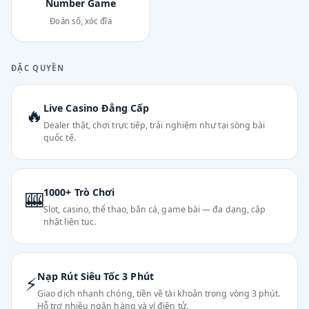
Number Game
Đoán số, xóc đĩa
ĐẶC QUYỀN
Live Casino Đẳng Cấp
🔥
Dealer thật, chơi trực tiếp, trải nghiệm như tại sòng bài
quốc tế.
1000+ Trò Chơi
🎰
Slot, casino, thể thao, bắn cá, game bài — đa dạng, cập
nhật liên tục.
Nạp Rút Siêu Tốc 3 Phút
⚡
Giao dịch nhanh chóng, tiền về tài khoản trong vòng 3 phút.
Hỗ trợ nhiều ngân hàng và ví điện tử.