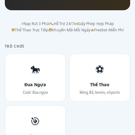
⚡
Nạp Rút 3 Phút
📞
Hỗ Trợ 24/7
📜
Giấy Phép Hợp Pháp
⚽
Thể Thao Trực Tiếp
🎁
Khuyến Mãi Mỗi Ngày
🔥
Freebet Miễn Phí
TRÒ CHƠI
🐎
⚽
Đua Ngựa
Thể Thao
Cược đua ngựa
Bóng đá, tennis, eSports
🎯