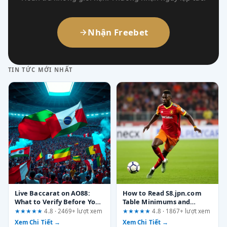
Nhận Freebet
TIN TỨC MỚI NHẤT
Live Baccarat on AO88:
How to Read S8.jpn.com
What to Verify Before You
Table Minimums and
Sit Down
Maximums: A Beginner's
★★★★★
4.8 · 2469+ lượt xem
★★★★★
4.8 · 1867+ lượt xem
Betting Guide
Xem Chi Tiết →
Xem Chi Tiết →