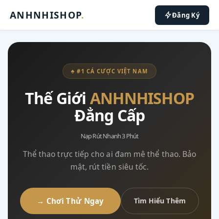
ANHNHISHOP
.
Đăng Ký
♣ #1 CÁ CƯỢC VIỆT NAM
Thế Giới
ANHNHISHOP
Đẳng Cấp
Nạp Rút Nhanh 3 Phút
Thể thao trực tiếp cho ai đam mê thể thao. Bảo
mật, rút tiền siêu tốc.
→ Chơi Thử Ngay
Tìm Hiểu Thêm