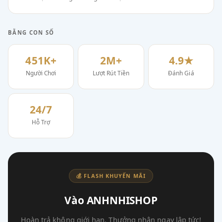
BẰNG CON SỐ
451K+
2M+
4.9★
Người Chơi
Lượt Rút Tiền
Đánh Giá
24/7
Hỗ Trợ
💰 FLASH KHUYẾN MÃI
Vào ANHNHISHOP
Hoàn trả không giới hạn. Thưởng nhận ngay lập tức!