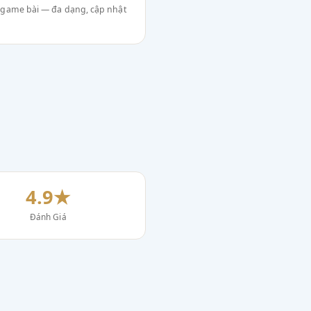
á, game bài — đa dạng, cập nhật
4.9★
Đánh Giá