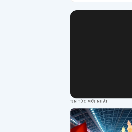
TIN TỨC MỚI NHẤT