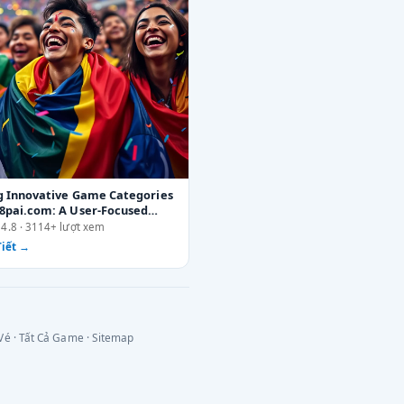
g Innovative Game Categories
8pai.com: A User-Focused
★
4.8 · 3114+ lượt xem
Tiết →
Vé
·
Tất Cả Game
·
Sitemap