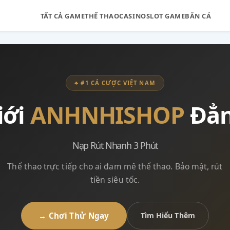
TẤT CẢ GAME
THỂ THAO
CASINO
SLOT GAME
BẮN CÁ
♣ #1 CÁ CƯỢC VIỆT NAM
iới
ANHNHISHOP
Đẳn
Nạp Rút Nhanh 3 Phút
Thể thao trực tiếp cho ai đam mê thể thao. Bảo mật, rút
tiền siêu tốc.
→ Chơi Thử Ngay
Tìm Hiểu Thêm