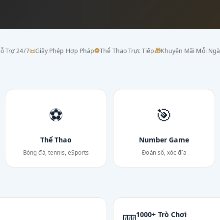
ỗ Trợ 24/7
📜
Giấy Phép Hợp Pháp
⚽
Thể Thao Trực Tiếp
🎁
Khuyến Mãi Mỗi Ngà
⚽
🎯
Thể Thao
Number Game
Bóng đá, tennis, eSports
Đoán số, xóc đĩa
1000+ Trò Chơi
🎰