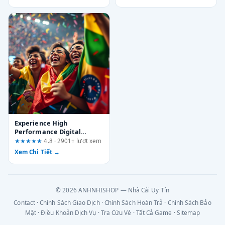
Marketing Actually
Promises
Experience High
Performance Digital
Games Through
★★★★★
4.8 · 2901+ lượt xem
thabet6.vip: A User
Xem Chi Tiết →
Experience Review
© 2026 ANHNHISHOP — Nhà Cái Uy Tín
Contact
·
Chính Sách Giao Dịch
·
Chính Sách Hoàn Trả
·
Chính Sách Bảo
Mật
·
Điều Khoản Dịch Vụ
·
Tra Cứu Vé
·
Tất Cả Game
·
Sitemap