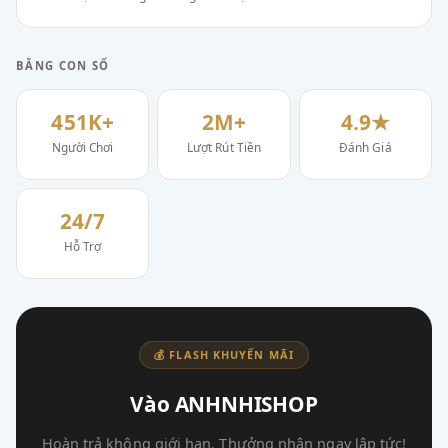
BẰNG CON SỐ
451K+
2M+
4.9★
Người Chơi
Lượt Rút Tiền
Đánh Giá
24/7
Hỗ Trợ
💰 FLASH KHUYẾN MÃI
Vào ANHNHISHOP
Hoàn trả không giới hạn. Thưởng nhận ngay lập tức!