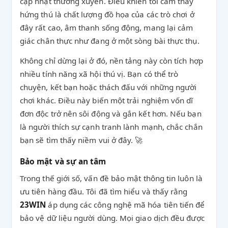
cập nhật thường xuyên. Điều khiến tôi cảm thấy
hứng thú là chất lượng đồ họa của các trò chơi ở
đây rất cao, âm thanh sống động, mang lại cảm
giác chân thực như đang ở một sòng bài thực thụ.
Không chỉ dừng lại ở đó, nền tảng này còn tích hợp
nhiều tính năng xã hội thú vị. Bạn có thể trò
chuyện, kết bạn hoặc thách đấu với những người
chơi khác. Điều này biến một trải nghiệm vốn dĩ
đơn độc trở nên sôi động và gắn kết hơn. Nếu bạn
là người thích sự cạnh tranh lành mạnh, chắc chắn
bạn sẽ tìm thấy niềm vui ở đây. 🚀
Bảo mật và sự an tâm
Trong thế giới số, vấn đề bảo mật thông tin luôn là
ưu tiên hàng đầu. Tôi đã tìm hiểu và thấy rằng
23WIN
áp dụng các công nghệ mã hóa tiên tiến để
bảo vệ dữ liệu người dùng. Mọi giao dịch đều được