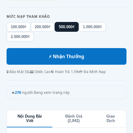
MỨC NẠP THAM KHẢO
100.000₫
200.000₫
500.000₫
1.000.000₫
2.000.000₫
⚡ Nhận Thưởng
🔒 Bảo Mật SSL
🎰 Odds Cao
🔄 Hoàn Trả 1.5%
💳 Đa Kênh Nạp
🔥
276
người đang xem trang này
Nội Dung Bài
Đánh Giá
Giao
Viết
(2,842)
Dịch