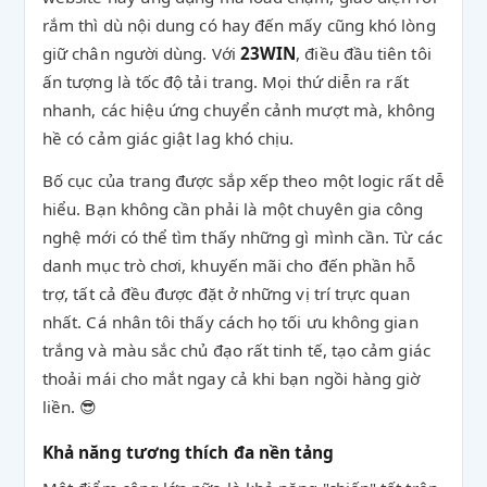
rắm thì dù nội dung có hay đến mấy cũng khó lòng
giữ chân người dùng. Với
23WIN
, điều đầu tiên tôi
ấn tượng là tốc độ tải trang. Mọi thứ diễn ra rất
nhanh, các hiệu ứng chuyển cảnh mượt mà, không
hề có cảm giác giật lag khó chịu.
Bố cục của trang được sắp xếp theo một logic rất dễ
hiểu. Bạn không cần phải là một chuyên gia công
nghệ mới có thể tìm thấy những gì mình cần. Từ các
danh mục trò chơi, khuyến mãi cho đến phần hỗ
trợ, tất cả đều được đặt ở những vị trí trực quan
nhất. Cá nhân tôi thấy cách họ tối ưu không gian
trắng và màu sắc chủ đạo rất tinh tế, tạo cảm giác
thoải mái cho mắt ngay cả khi bạn ngồi hàng giờ
liền. 😎
Khả năng tương thích đa nền tảng