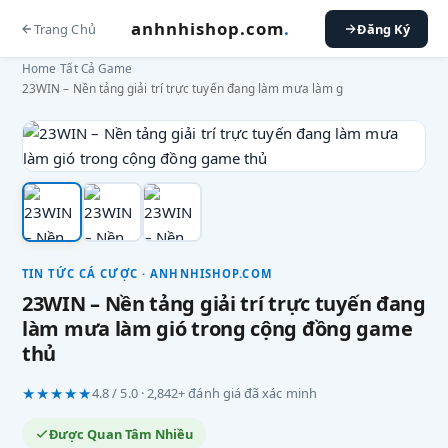
anhnhishop.com
.
Trang Chủ
Đăng Ký
Home
›
Tất Cả Game
›
23WIN – Nền tảng giải trí trực tuyến đang làm mưa làm g
TIN TỨC CÁ CƯỢC · ANHNHISHOP.COM
23WIN – Nền tảng giải trí trực tuyến đang
làm mưa làm gió trong cộng đồng game
thủ
★★★★★
4.8 / 5.0 · 2,842+ đánh giá đã xác minh
Được Quan Tâm Nhiều