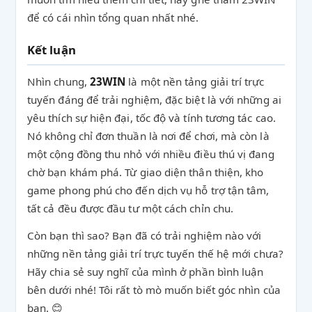
để có cái nhìn tổng quan nhất nhé.
Kết luận
Nhìn chung,
23WIN
là một nền tảng giải trí trực
tuyến đáng để trải nghiệm, đặc biệt là với những ai
yêu thích sự hiện đại, tốc độ và tính tương tác cao.
Nó không chỉ đơn thuần là nơi để chơi, mà còn là
một cộng đồng thu nhỏ với nhiều điều thú vị đang
chờ bạn khám phá. Từ giao diện thân thiện, kho
game phong phú cho đến dịch vụ hỗ trợ tận tâm,
tất cả đều được đầu tư một cách chỉn chu.
Còn bạn thì sao? Bạn đã có trải nghiệm nào với
những nền tảng giải trí trực tuyến thế hệ mới chưa?
Hãy chia sẻ suy nghĩ của mình ở phần bình luận
bên dưới nhé! Tôi rất tò mò muốn biết góc nhìn của
bạn. 😊