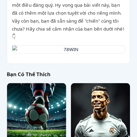
một điều đáng quý. Hy vọng qua bài viết này, bạn
đã có thêm một lựa chọn tuyệt vời cho riêng mình.
Vậy còn bạn, bạn đã sẵn sàng để "chiến" cùng tôi
chưa? Hãy chia sẻ cảm nhận của bạn bên dưới nhé!
👇
Bạn Có Thể Thích