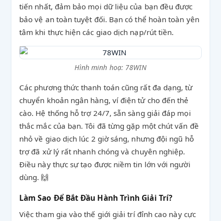
tiến nhất, đảm bảo mọi dữ liệu của bạn đều được
bảo vệ an toàn tuyệt đối. Bạn có thể hoàn toàn yên
tâm khi thực hiện các giao dịch nạp/rút tiền.
Hình minh hoạ: 78WIN
Các phương thức thanh toán cũng rất đa dạng, từ
chuyển khoản ngân hàng, ví điện tử cho đến thẻ
cào. Hệ thống hỗ trợ 24/7, sẵn sàng giải đáp mọi
thắc mắc của bạn. Tôi đã từng gặp một chút vấn đề
nhỏ về giao dịch lúc 2 giờ sáng, nhưng đội ngũ hỗ
trợ đã xử lý rất nhanh chóng và chuyên nghiệp.
Điều này thực sự tạo được niềm tin lớn với người
dùng. 🙌
Làm Sao Để Bắt Đầu Hành Trình Giải Trí?
Việc tham gia vào thế giới giải trí đỉnh cao này cực