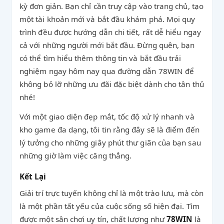
kỳ đơn giản. Bạn chỉ cần truy cập vào trang chủ, tạo
một tài khoản mới và bắt đầu khám phá. Mọi quy
trình đều được hướng dẫn chi tiết, rất dễ hiểu ngay
cả với những người mới bắt đầu. Đừng quên, bạn
có thể tìm hiểu thêm thông tin và bắt đầu trải
nghiệm ngay hôm nay qua đường dẫn 78WIN để
không bỏ lỡ những ưu đãi đặc biệt dành cho tân thủ
nhé!
Với một giao diện đẹp mắt, tốc độ xử lý nhanh và
kho game đa dạng, tôi tin rằng đây sẽ là điểm đến
lý tưởng cho những giây phút thư giãn của bạn sau
những giờ làm việc căng thẳng.
Kết Lại
Giải trí trực tuyến không chỉ là một trào lưu, mà còn
là một phần tất yếu của cuộc sống số hiện đại. Tìm
được một sân chơi uy tín, chất lượng như
78WIN
là