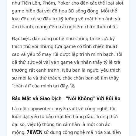
như Tiến Lên, Phỏm, Poker cho đến các thể loại slot
game hiện đại với đồ họa 3D sống động. Mỗi thể
loại đều có sự đầu tư kỹ lưỡng về mặt hình ảnh và
âm thanh, mang đến trải nghiệm chân thực nhất.
Đặc biệt, dân công nghệ như chúng ta sẽ cực kỳ
thích thú với những tựa game có tính chiến thuật
cao và yếu tố may rủi được lập trình minh bạch. Tôi
đã thử sức với vài ván game và nhận thấy tỷ lệ trả
thưởng rất cạnh tranh. Nếu bạn là người yêu thích
sự mới lạ và thử thách, chắc chắn bạn sẽ tìm thấy
"chân ái" của mình tại đây. 🚀
Bảo Mật và Giao Dịch - "Nói Không" Với Rủi Ro
Là một copywriter chuyên viết về công nghệ, tôi
luôn đặt yếu tố bảo mật lên hàng đầu. Trong thời
đại số, việc lộ thông tin cá nhân là một cơn ác
mộng.
78WIN
sử dụng công nghệ mã hóa SSL tiên