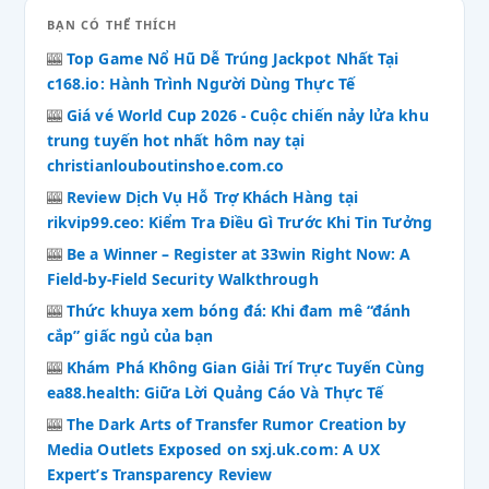
BẠN CÓ THỂ THÍCH
🎰
Top Game Nổ Hũ Dễ Trúng Jackpot Nhất Tại
c168.io: Hành Trình Người Dùng Thực Tế
🎰
Giá vé World Cup 2026 - Cuộc chiến nảy lửa khu
trung tuyến hot nhất hôm nay tại
christianlouboutinshoe.com.co
🎰
Review Dịch Vụ Hỗ Trợ Khách Hàng tại
rikvip99.ceo: Kiểm Tra Điều Gì Trước Khi Tin Tưởng
🎰
Be a Winner – Register at 33win Right Now: A
Field-by-Field Security Walkthrough
🎰
Thức khuya xem bóng đá: Khi đam mê “đánh
cắp” giấc ngủ của bạn
🎰
Khám Phá Không Gian Giải Trí Trực Tuyến Cùng
ea88.health: Giữa Lời Quảng Cáo Và Thực Tế
🎰
The Dark Arts of Transfer Rumor Creation by
Media Outlets Exposed on sxj.uk.com: A UX
Expert’s Transparency Review