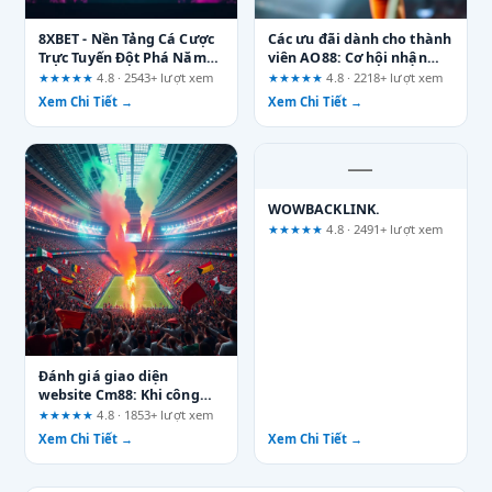
8XBET - Nền Tảng Cá Cược
Các ưu đãi dành cho thành
Trực Tuyến Đột Phá Năm
viên AO88: Cơ hội nhận
2024
thưởng khủng mỗi ngày
★★★★★
4.8 · 2543+ lượt xem
★★★★★
4.8 · 2218+ lượt xem
Xem Chi Tiết →
Xem Chi Tiết →
—
WOWBACKLINK.
★★★★★
4.8 · 2491+ lượt xem
Đánh giá giao diện
website Cm88: Khi công
nghệ gặp gỡ thẩm mỹ
★★★★★
4.8 · 1853+ lượt xem
Xem Chi Tiết →
Xem Chi Tiết →