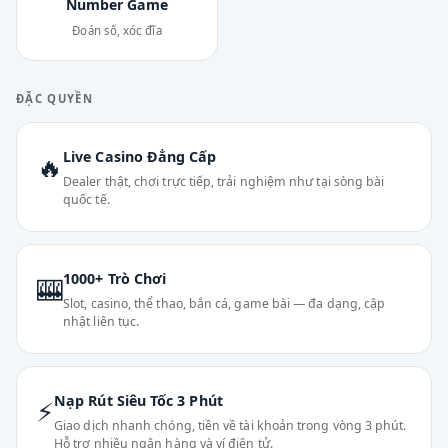
Number Game
Đoán số, xóc đĩa
ĐẶC QUYỀN
Live Casino Đẳng Cấp
🔥
Dealer thật, chơi trực tiếp, trải nghiệm như tại sòng bài
quốc tế.
1000+ Trò Chơi
🎰
Slot, casino, thể thao, bắn cá, game bài — đa dạng, cập
nhật liên tục.
Nạp Rút Siêu Tốc 3 Phút
⚡
Giao dịch nhanh chóng, tiền về tài khoản trong vòng 3 phút.
Hỗ trợ nhiều ngân hàng và ví điện tử.