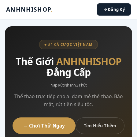
ANHNHISHOP
.
Đăng Ký
♣ #1 CÁ CƯỢC VIỆT NAM
Thế Giới
ANHNHISHOP
Đẳng Cấp
Nạp Rút Nhanh 3 Phút
Thể thao trực tiếp cho ai đam mê thể thao. Bảo
mật, rút tiền siêu tốc.
→ Chơi Thử Ngay
Tìm Hiểu Thêm