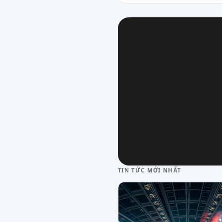
TIN TỨC MỚI NHẤT