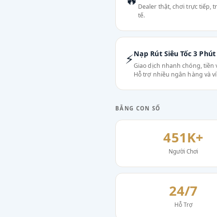
Dealer thật, chơi trực tiếp,
tế.
Nạp Rút Siêu Tốc 3 Phút
⚡
Giao dịch nhanh chóng, tiền 
Hỗ trợ nhiều ngân hàng và ví 
BẰNG CON SỐ
451K+
Người Chơi
24/7
Hỗ Trợ