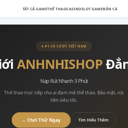
TẤT CẢ GAME
THỂ THAO
CASINO
SLOT GAME
BẮN CÁ
♣ #1 CÁ CƯỢC VIỆT NAM
iới
ANHNHISHOP
Đẳn
Nạp Rút Nhanh 3 Phút
Thể thao trực tiếp cho ai đam mê thể thao. Bảo mật, rút
tiền siêu tốc.
→ Chơi Thử Ngay
Tìm Hiểu Thêm