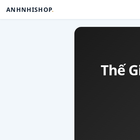
ANHNHISHOP
.
Thế G