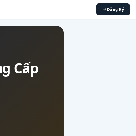
Đăng Ký
g Cấp