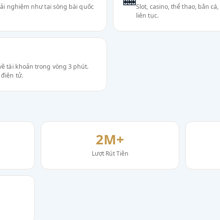
 trải nghiệm như tại sòng bài quốc
Slot, casino, thể thao, bắn c
liên tục.
về tài khoản trong vòng 3 phút.
điện tử.
2M+
Lượt Rút Tiền