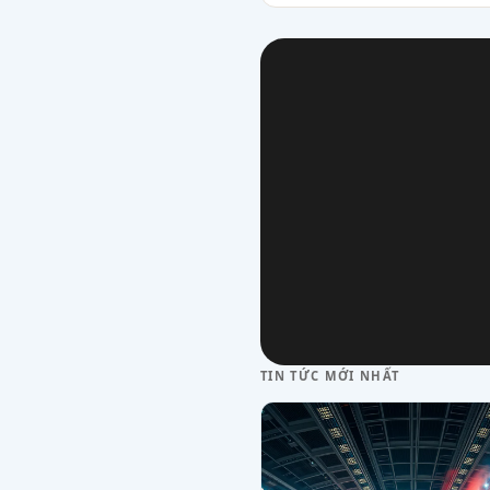
TIN TỨC MỚI NHẤT