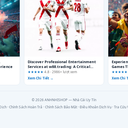
A
Discover Professional Entertainment
Experien
erience
Services at w88.trading: A Critical
Games Th
Review of What the Marketing Actually
Experie
★★★★★
4.8 · 2986+ lượt xem
★★★★
Promises
Xem Chi Tiết →
Xem Chi 
© 2026 ANHNHISHOP — Nhà Cái Uy Tín
Dịch
·
Chính Sách Hoàn Trả
·
Chính Sách Bảo Mật
·
Điều Khoản Dịch Vụ
·
Tra Cứu 