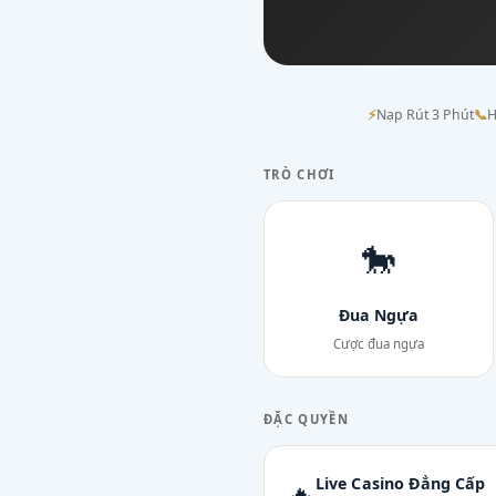
⚡
Nạp Rút 3 Phút
📞
H
TRÒ CHƠI
🐎
Đua Ngựa
Cược đua ngựa
ĐẶC QUYỀN
Live Casino Đẳng Cấp
🔥