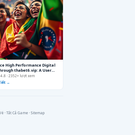
ce High Performance Digital
rough thabet6.vip: A User
nce Review
★
4.8 · 2352+ lượt xem
Tiết →
Vé
·
Tất Cả Game
·
Sitemap