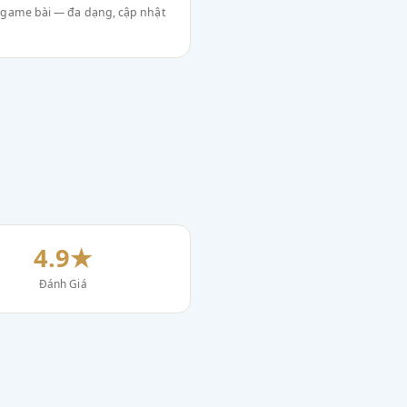
á, game bài — đa dạng, cập nhật
4.9★
Đánh Giá