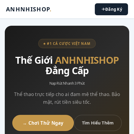
ANHNHISHOP
.
Đăng Ký
♣ #1 CÁ CƯỢC VIỆT NAM
Thế Giới
ANHNHISHOP
Đẳng Cấp
Nạp Rút Nhanh 3 Phút
Thể thao trực tiếp cho ai đam mê thể thao. Bảo
mật, rút tiền siêu tốc.
→ Chơi Thử Ngay
Tìm Hiểu Thêm