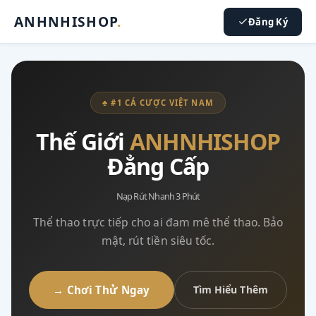
ANHNHISHOP
.
Đăng Ký
♣ #1 CÁ CƯỢC VIỆT NAM
Thế Giới
ANHNHISHOP
Đẳng Cấp
Nạp Rút Nhanh 3 Phút
Thể thao trực tiếp cho ai đam mê thể thao. Bảo
mật, rút tiền siêu tốc.
→ Chơi Thử Ngay
Tìm Hiểu Thêm