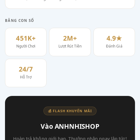
BẰNG CON SỐ
451K+
2M+
4.9★
Người Chơi
Lượt Rút Tiền
Đánh Giá
24/7
Hỗ Trợ
💰 FLASH KHUYẾN MÃI
Vào ANHNHISHOP
Hoàn trả không giới hạn. Thưởng nhận ngay lập tức!