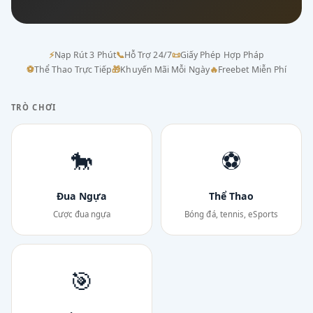
⚡
Nạp Rút 3 Phút
📞
Hỗ Trợ 24/7
📜
Giấy Phép Hợp Pháp
⚽
Thể Thao Trực Tiếp
🎁
Khuyến Mãi Mỗi Ngày
🔥
Freebet Miễn Phí
TRÒ CHƠI
🐎
⚽
Đua Ngựa
Thể Thao
Cược đua ngựa
Bóng đá, tennis, eSports
🎯