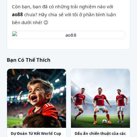
Còn bạn, bạn đã có những trải nghiệm nào với
ao88
chưa? Hãy chia sẻ với tôi ở phần bình luận
bên dưới nhé! 😉
Bạn Có Thể Thích
Dự Đoán Tứ Kết World Cup
Dấu ấn chiến thuật của các