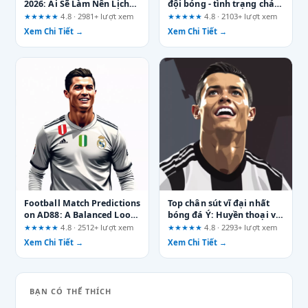
2026: Ai Sẽ Làm Nên Lịch
đội bóng - tình trạng cháy
Sử?
vé các trận cầu lớn hot
★★★★★
4.8 · 2981+ lượt xem
★★★★★
4.8 · 2103+ lượt xem
nhất hôm nay tại
Xem Chi Tiết →
Xem Chi Tiết →
hitclub.vote
Football Match Predictions
Top chân sút vĩ đại nhất
on AD88: A Balanced Look
bóng đá Ý: Huyền thoại và
at Who Should Use It and
những kỷ lục bất tử
★★★★★
4.8 · 2512+ lượt xem
★★★★★
4.8 · 2293+ lượt xem
Who Shouldn't
Xem Chi Tiết →
Xem Chi Tiết →
BẠN CÓ THỂ THÍCH