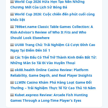
🎰
World Cup 2026 Hứa Hẹn Tạo Nên Những
Chương Mới Của Lịch Sử Bóng Đá
🎰
World Cup 2026: Cuộc chiến đến phút cuối cùng
khốc liệt
🎰
789bet.name Classic Table Games Collection: A
Risk-Advisor’s Review of Who It Fits and Who
Should Look Elsewhere
🎰
UU88 Trang Chủ: Trải Nghiệm Cá Cược Đỉnh Cao
Ngay Tại Điểm Đến Số 1
🎰
Các Trận Đấu Có Thể Trở Thành Kinh Điển Bất Tử:
Những Màn So Tài Đi Vào Huyền Thoại
🎰
ok88.health Online Casino Review: Platform
Reliability, Game Depth, and Real Player Insights
🎰
LLWIN Casino Khám Phá Hàng Loạt Game Đổi
Thưởng – Trải Nghiệm Thực Tế Từ Cao Thủ 10 Năm
🎰
Kubet.express Review: Arcade Fish Hunting
Games Through a Long-Time Player’s Eyes