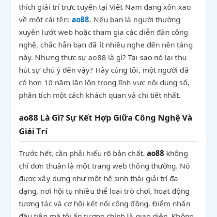
thích giải trí trực tuyến tại Việt Nam đang xôn xao
về một cái tên:
ao88
. Nếu bạn là người thường
xuyên lướt web hoặc tham gia các diễn đàn công
nghệ, chắc hẳn bạn đã ít nhiều nghe đến nền tảng
này. Nhưng thực sự ao88 là gì? Tại sao nó lại thu
hút sự chú ý đến vậy? Hãy cùng tôi, một người đã
có hơn 10 năm lăn lộn trong lĩnh vực nội dung số,
phân tích một cách khách quan và chi tiết nhất.
ao88 Là Gì? Sự Kết Hợp Giữa Công Nghệ Và
Giải Trí
Trước hết, cần phải hiểu rõ bản chất.
ao88
không
chỉ đơn thuần là một trang web thông thường. Nó
được xây dựng như một hệ sinh thái giải trí đa
dạng, nơi hội tụ nhiều thể loại trò chơi, hoạt động
tương tác và cơ hội kết nối cộng đồng. Điểm nhấn
đầu tiên mà tôi ấn tượng chính là giao diện. Không