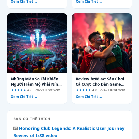
Xem Chi Tiết →
Xem Chi Tiết →
Skip
Những Màn So Tài Khiến
Review hz88.ac: Sân Chơi
Người Hâm Mộ Phải Nín
Cá Cược Cho Dân Game
Thở Theo Dõi Từng Khoảnh
Thực Thụ
★★★★★
4.8 · 2822+ lượt xem
★★★★★
4.8 · 2742+ lượt xem
Khắc Căng Thẳng Nhất
Xem Chi Tiết →
Xem Chi Tiết →
BẠN CÓ THỂ THÍCH
🎰
Honoring Club Legends: A Realistic User Journey
Review of tr88.video