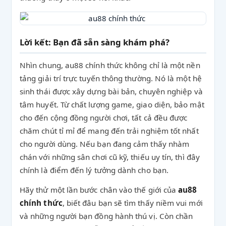
Lời kết: Bạn đã sẵn sàng khám phá?
Nhìn chung, au88 chính thức không chỉ là một nền
tảng giải trí trực tuyến thông thường. Nó là một hệ
sinh thái được xây dựng bài bản, chuyên nghiệp và
tâm huyết. Từ chất lượng game, giao diện, bảo mật
cho đến cộng đồng người chơi, tất cả đều được
chăm chút tỉ mỉ để mang đến trải nghiệm tốt nhất
cho người dùng. Nếu bạn đang cảm thấy nhàm
chán với những sân chơi cũ kỹ, thiếu uy tín, thì đây
chính là điểm đến lý tưởng dành cho bạn.
Hãy thử một lần bước chân vào thế giới của
au88
chính thức
, biết đâu bạn sẽ tìm thấy niềm vui mới
và những người bạn đồng hành thú vị. Còn chần