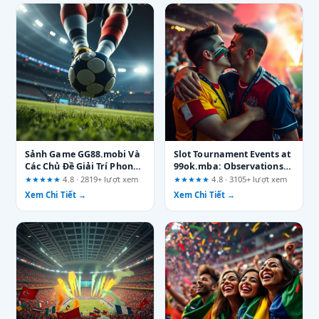
Sảnh Game GG88.mobi Và
Slot Tournament Events at
Các Chủ Đề Giải Trí Phong
99ok.mba: Observations
Phú - Đánh Giá Từ Cao Thủ
on Transparency, Speed,
★★★★★
4.8 · 2819+ lượt xem
★★★★★
4.8 · 3105+ lượt xem
10 Năm
and Usability
Xem Chi Tiết →
Xem Chi Tiết →