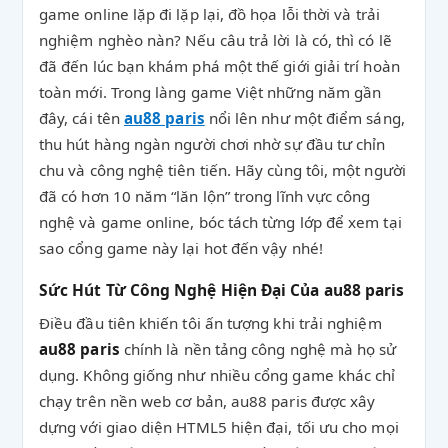
game online lặp đi lặp lại, đồ họa lỗi thời và trải
nghiệm nghèo nàn? Nếu câu trả lời là có, thì có lẽ
đã đến lúc bạn khám phá một thế giới giải trí hoàn
toàn mới. Trong làng game Việt những năm gần
đây, cái tên
au88 paris
nổi lên như một điểm sáng,
thu hút hàng ngàn người chơi nhờ sự đầu tư chỉn
chu và công nghệ tiên tiến. Hãy cùng tôi, một người
đã có hơn 10 năm “lăn lộn” trong lĩnh vực công
nghệ và game online, bóc tách từng lớp để xem tại
sao cổng game này lại hot đến vậy nhé!
Sức Hút Từ Công Nghệ Hiện Đại Của au88 paris
Điều đầu tiên khiến tôi ấn tượng khi trải nghiệm
au88 paris
chính là nền tảng công nghệ mà họ sử
dụng. Không giống như nhiều cổng game khác chỉ
chạy trên nền web cơ bản, au88 paris được xây
dựng với giao diện HTML5 hiện đại, tối ưu cho mọi