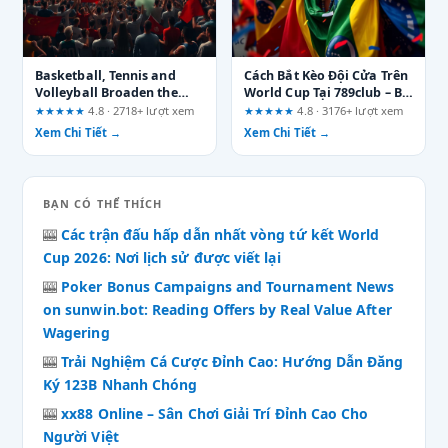
Basketball, Tennis and
Cách Bắt Kèo Đội Cửa Trên
Volleyball Broaden the
World Cup Tại 789club – Bí
Sports Coverage Available
Kíp Từ Dân Chuyên
★★★★★
4.8 · 2718+ lượt xem
★★★★★
4.8 · 3176+ lượt xem
at dabet.ae.org: An
Xem Chi Tiết →
Xem Chi Tiết →
Independent Criteria-
Based Review
BẠN CÓ THỂ THÍCH
🎰
Các trận đấu hấp dẫn nhất vòng tứ kết World
Cup 2026: Nơi lịch sử được viết lại
🎰
Poker Bonus Campaigns and Tournament News
on sunwin.bot: Reading Offers by Real Value After
Wagering
🎰
Trải Nghiệm Cá Cược Đỉnh Cao: Hướng Dẫn Đăng
Ký 123B Nhanh Chóng
🎰
xx88 Online – Sân Chơi Giải Trí Đỉnh Cao Cho
Người Việt