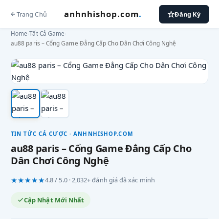
anhnhishop.com
.
Trang Chủ
Đăng Ký
Home
›
Tất Cả Game
›
au88 paris – Cổng Game Đẳng Cấp Cho Dân Chơi Công Nghệ
TIN TỨC CÁ CƯỢC · ANHNHISHOP.COM
au88 paris – Cổng Game Đẳng Cấp Cho
Dân Chơi Công Nghệ
★★★★★
4.8 / 5.0 · 2,032+ đánh giá đã xác minh
Cập Nhật Mới Nhất