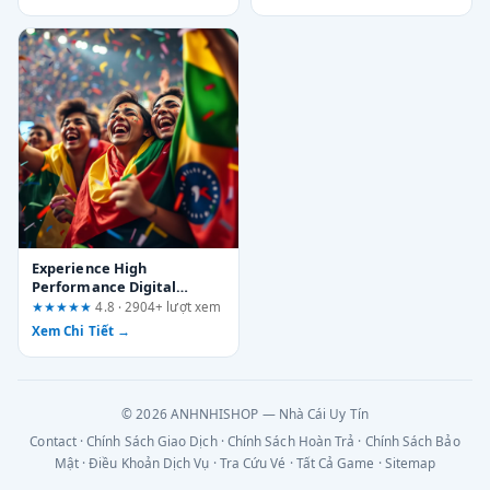
Marketing Actually
Promises
Experience High
Performance Digital
Games Through
★★★★★
4.8 · 2904+ lượt xem
thabet6.vip: A User
Xem Chi Tiết →
Experience Review
© 2026 ANHNHISHOP — Nhà Cái Uy Tín
Contact
·
Chính Sách Giao Dịch
·
Chính Sách Hoàn Trả
·
Chính Sách Bảo
Mật
·
Điều Khoản Dịch Vụ
·
Tra Cứu Vé
·
Tất Cả Game
·
Sitemap