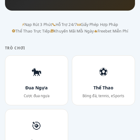
⚡
Nạp Rút 3 Phút
📞
Hỗ Trợ 24/7
📜
Giấy Phép Hợp Pháp
⚽
Thể Thao Trực Tiếp
🎁
Khuyến Mãi Mỗi Ngày
🔥
Freebet Miễn Phí
TRÒ CHƠI
🐎
⚽
Đua Ngựa
Thể Thao
Cược đua ngựa
Bóng đá, tennis, eSports
🎯