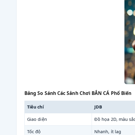
Bảng So Sánh Các Sảnh Chơi BẮN CÁ Phổ Biến
Tiêu chí
JDB
Giao diện
Đồ họa 2D, màu sắc
Tốc độ
Nhanh, ít lag