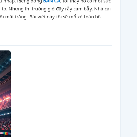
hu nhập. Riêng dòng
BẮN CÁ
, tôi thấy nó có một sức
á to. Nhưng thị trường giờ đầy rẫy cạm bẫy. Nhà cái
ồi mất trắng. Bài viết này tôi sẽ mổ xẻ toàn bộ