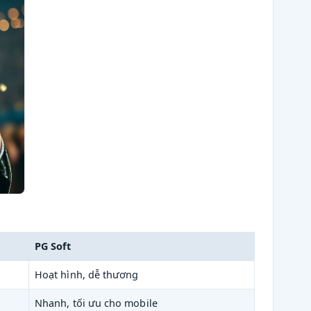
PG Soft
Hoạt hình, dễ thương
Nhanh, tối ưu cho mobile