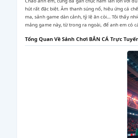
Chào anh em, cũng đã gần chục năm lăn lộn với đủ 
hút rất đặc biệt. Âm thanh súng nổ, hiệu ứng cá chế
ma, sảnh game dàn cảnh, tỷ lệ ăn còi... Tôi thấy nh
mảng game này, từ trong ra ngoài, để anh em có cái
Tổng Quan Về Sảnh Chơi BẮN CÁ Trực Tuyế