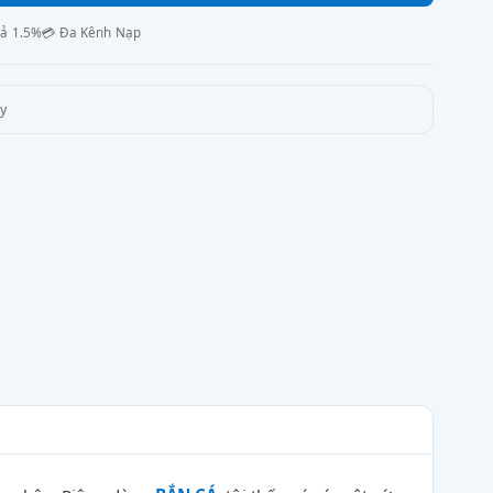
rả 1.5%
💳 Đa Kênh Nạp
y