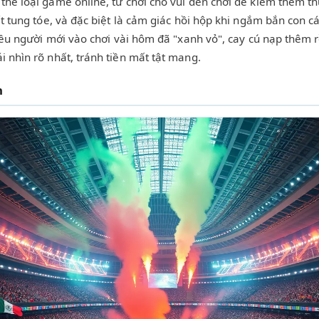
thể loại game online, từ chơi cho vui đến chơi để kiếm thêm t
t tung tóe, và đặc biệt là cảm giác hồi hộp khi ngắm bắn con c
iều người mới vào chơi vài hôm đã "xanh vỏ", cay cú nạp thêm r
 nhìn rõ nhất, tránh tiền mất tật mang.
n