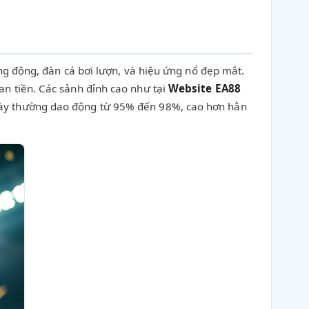
ống động, đàn cá bơi lượn, và hiệu ứng nổ đẹp mắt.
an tiền. Các sảnh đỉnh cao như tại
Website EA88
 này thường dao động từ 95% đến 98%, cao hơn hẳn