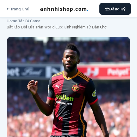
anhnhishop.com
.
Trang Chủ
Đăng Ký
Home
›
Tất Cả Game
›
Bắt Kèo Đội Cửa Trên World Cup: Kinh Nghiệm Từ Dân Chơi