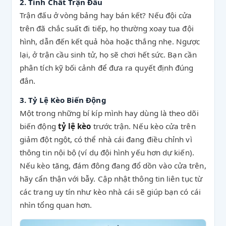
2. Tính Chất Trận Đấu
Trận đấu ở vòng bảng hay bán kết? Nếu đội cửa
trên đã chắc suất đi tiếp, họ thường xoay tua đội
hình, dẫn đến kết quả hòa hoặc thắng nhẹ. Ngược
lại, ở trận cầu sinh tử, họ sẽ chơi hết sức. Bạn cần
phân tích kỹ bối cảnh để đưa ra quyết định đúng
đắn.
3. Tỷ Lệ Kèo Biến Động
Một trong những bí kíp mình hay dùng là theo dõi
biến động
tỷ lệ kèo
trước trận. Nếu kèo cửa trên
giảm đột ngột, có thể nhà cái đang điều chỉnh vì
thông tin nội bộ (ví dụ đội hình yếu hơn dự kiến).
Nếu kèo tăng, đám đông đang đổ dồn vào cửa trên,
hãy cẩn thận với bẫy. Cập nhật thông tin liên tục từ
các trang uy tín như kèo nhà cái sẽ giúp bạn có cái
nhìn tổng quan hơn.