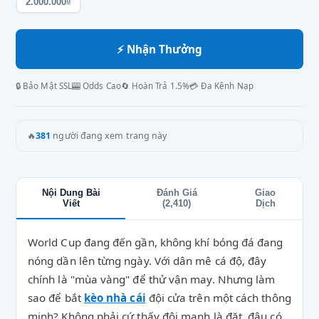
2.000.000₫
⚡ Nhận Thưởng
🔒 Bảo Mật SSL
🎰 Odds Cao
🔄 Hoàn Trả 1.5%
💳 Đa Kênh Nạp
🔥
381
người đang xem trang này
Nội Dung Bài
Đánh Giá
Giao
Viết
(2,410)
Dịch
World Cup đang đến gần, không khí bóng đá đang
nóng dần lên từng ngày. Với dân mê cá độ, đây
chính là "mùa vàng" để thử vận may. Nhưng làm
sao để bắt
kèo nhà cái
đội cửa trên một cách thông
minh? Không phải cứ thấy đội mạnh là đặt, đâu có