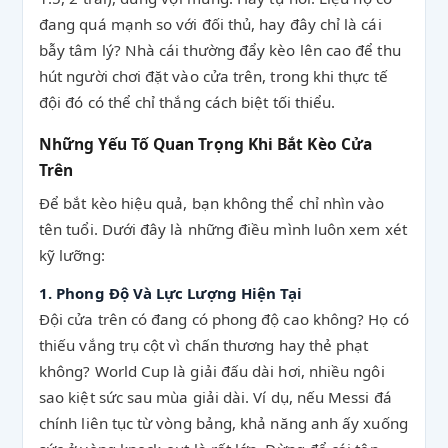
đang quá mạnh so với đối thủ, hay đây chỉ là cái
bẫy tâm lý? Nhà cái thường đẩy kèo lên cao để thu
hút người chơi đặt vào cửa trên, trong khi thực tế
đội đó có thể chỉ thắng cách biệt tối thiểu.
Những Yếu Tố Quan Trọng Khi Bắt Kèo Cửa
Trên
Để bắt kèo hiệu quả, bạn không thể chỉ nhìn vào
tên tuổi. Dưới đây là những điều mình luôn xem xét
kỹ lưỡng:
1. Phong Độ Và Lực Lượng Hiện Tại
Đội cửa trên có đang có phong độ cao không? Họ có
thiếu vắng trụ cột vì chấn thương hay thẻ phạt
không? World Cup là giải đấu dài hơi, nhiều ngôi
sao kiệt sức sau mùa giải dài. Ví dụ, nếu Messi đá
chính liên tục từ vòng bảng, khả năng anh ấy xuống