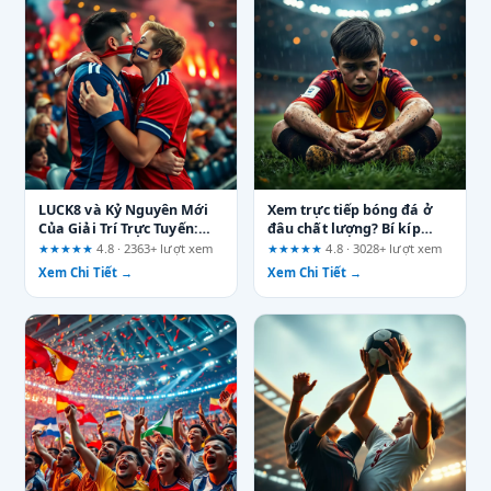
LUCK8 và Kỷ Nguyên Mới
Xem trực tiếp bóng đá ở
Của Giải Trí Trực Tuyến:
đâu chất lượng? Bí kíp
Đâu Là Chân Ái Cho Game
chọn kênh "xịn" cho dân
★★★★★
4.8 · 2363+ lượt xem
★★★★★
4.8 · 3028+ lượt xem
Thủ?
mê thể thao
Xem Chi Tiết →
Xem Chi Tiết →