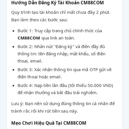
Hướng Dẫn Đăng Ký Tài Khoản CM88COM
Quy trình tạo tài khoản chỉ mất chưa đầy 2 phút.
Bạn làm theo các bước sau:
Bước 1: Truy cập trang chủ chính thức của
CM88COM
qua link an toàn.
Bước 2: Nhấn nút "Đăng ký" và điền đầy đủ
thông tin: tên đăng nhập, mật khẩu, số điện
thoại, email.
Bước 3: Xác nhận thông tin qua mã OTP gửi về
điện thoại hoặc email.
Bước 4: Nạp tiền lần đầu (tối thiểu 50.000 VND)
để nhận thưởng và bắt đầu trải nghiệm.
Lưu ý: Bạn nên sử dụng đúng thông tin cá nhân để
tránh rắc rối khi rút tiền sau này.
Mẹo Chơi Hiệu Quả Tại CM88COM