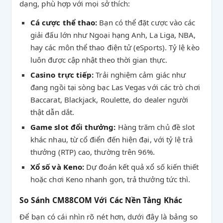
dạng, phù hợp với mọi sở thích:
Cá cược thể thao:
Bạn có thể đặt cược vào các
giải đấu lớn như Ngoại hạng Anh, La Liga, NBA,
hay các môn thể thao điện tử (eSports). Tỷ lệ kèo
luôn được cập nhật theo thời gian thực.
Casino trực tiếp:
Trải nghiệm cảm giác như
đang ngồi tại sòng bạc Las Vegas với các trò chơi
Baccarat, Blackjack, Roulette, do dealer người
thật dẫn dắt.
Game slot đổi thưởng:
Hàng trăm chủ đề slot
khác nhau, từ cổ điển đến hiện đại, với tỷ lệ trả
thưởng (RTP) cao, thường trên 96%.
Xổ số và Keno:
Dự đoán kết quả xổ số kiến thiết
hoặc chơi Keno nhanh gọn, trả thưởng tức thì.
So Sánh CM88COM Với Các Nền Tảng Khác
Để bạn có cái nhìn rõ nét hơn, dưới đây là bảng so