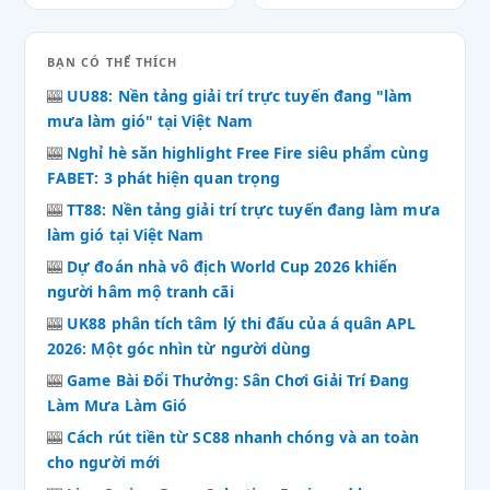
BẠN CÓ THỂ THÍCH
🎰
UU88: Nền tảng giải trí trực tuyến đang "làm
mưa làm gió" tại Việt Nam
🎰
Nghỉ hè săn highlight Free Fire siêu phẩm cùng
FABET: 3 phát hiện quan trọng
🎰
TT88: Nền tảng giải trí trực tuyến đang làm mưa
làm gió tại Việt Nam
🎰
Dự đoán nhà vô địch World Cup 2026 khiến
người hâm mộ tranh cãi
🎰
UK88 phân tích tâm lý thi đấu của á quân APL
2026: Một góc nhìn từ người dùng
🎰
Game Bài Đổi Thưởng: Sân Chơi Giải Trí Đang
Làm Mưa Làm Gió
🎰
Cách rút tiền từ SC88 nhanh chóng và an toàn
cho người mới