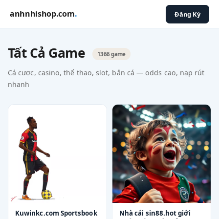
anhnhishop.com
.
Đăng Ký
Tất Cả Game
1366 game
Cá cược, casino, thể thao, slot, bắn cá — odds cao, nạp rút
nhanh
Kuwinkc.com Sportsbook
Nhà cái sin88.hot giới