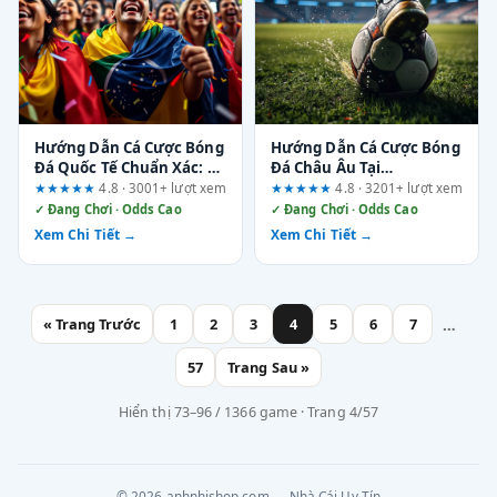
Hướng Dẫn Cá Cược Bóng
Hướng Dẫn Cá Cược Bóng
Đá Quốc Tế Chuẩn Xác: Từ
Đá Châu Âu Tại
Tình Huống Thực Tế Đến
keonhacai05.io
★★★★★
4.8 · 3001+ lượt xem
★★★★★
4.8 · 3201+ lượt xem
Quyết Định Cụ Thể
✓ Đang Chơi · Odds Cao
✓ Đang Chơi · Odds Cao
Xem Chi Tiết →
Xem Chi Tiết →
…
« Trang Trước
1
2
3
4
5
6
7
57
Trang Sau »
Hiển thị 73–96 / 1366 game · Trang 4/57
© 2026 anhnhishop.com — Nhà Cái Uy Tín