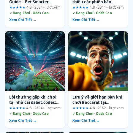
Guide – Bet Smarter
thiệu các phiên bản
Every Matchday
baccarat phổ biến:
★★★★★
4.8 · 2584+ lượt xem
★★★★★
4.8 · 3311+ lượt xem
Những điều nên kiểm tra
✓ Đang Chơi · Odds Cao
✓ Đang Chơi · Odds Cao
trước khi đặt cược
Xem Chi Tiết →
Xem Chi Tiết →
Lỗi thường gặp khi chơi
Lưu ý về giới hạn bàn khi
tại nhà cái dabet.codes:
chơi Baccarat tại
Kiểm chứng từ góc nhìn
sky88.mov: Ai phù hợp và
★★★★★
4.8 · 2634+ lượt xem
★★★★★
4.8 · 2152+ lượt xem
quản trị rủi ro
ai nên cân nhắc?
✓ Đang Chơi · Odds Cao
✓ Đang Chơi · Odds Cao
Xem Chi Tiết →
Xem Chi Tiết →