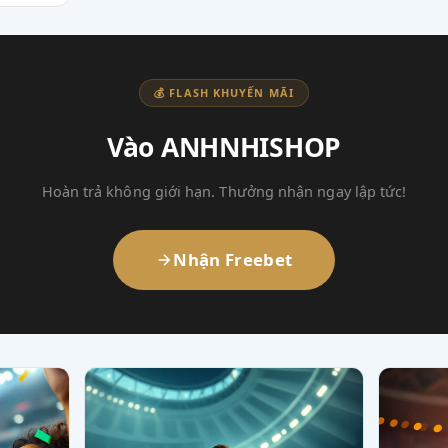
💰 FLASH KHUYẾN MÃI
Vào ANHNHISHOP
Hoàn trả không giới hạn. Thưởng nhận ngay lập tức!
Nhận Freebet