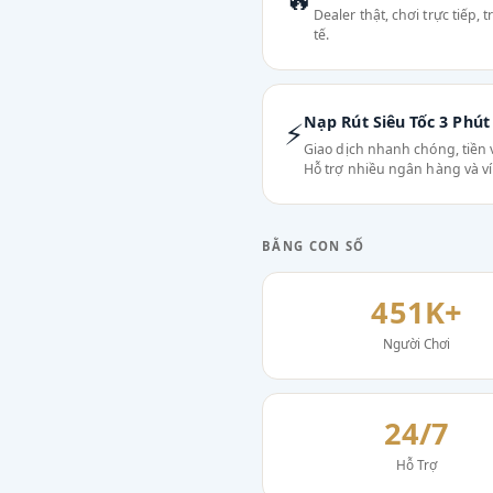
Dealer thật, chơi trực tiếp,
tế.
Nạp Rút Siêu Tốc 3 Phút
⚡
Giao dịch nhanh chóng, tiền 
Hỗ trợ nhiều ngân hàng và ví 
BẰNG CON SỐ
451K+
Người Chơi
24/7
Hỗ Trợ