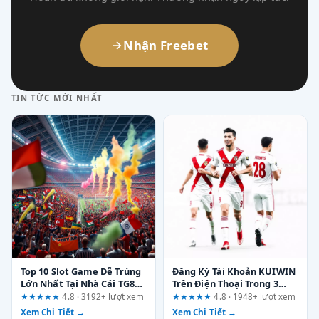
Nhận Freebet
TIN TỨC MỚI NHẤT
Top 10 Slot Game Dễ Trúng
Đăng Ký Tài Khoản KUIWIN
Lớn Nhất Tại Nhà Cái TG88
Trên Điện Thoại Trong 3
2026: Đánh Giá Không Tâng
Bước Đơn Giản
★★★★★
4.8 · 3192+ lượt xem
★★★★★
4.8 · 1948+ lượt xem
Bốc
Xem Chi Tiết →
Xem Chi Tiết →