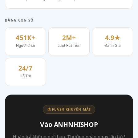
BẰNG CON SỐ
451K+
2M+
4.9★
Người Chơi
Lượt Rút Tiền
Đánh Giá
24/7
Hỗ Trợ
💰 FLASH KHUYẾN MÃI
Vào ANHNHISHOP
Hoàn trả không giới hạn. Thưởng nhận ngay lập tức!