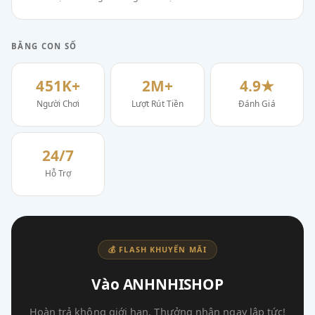
BẰNG CON SỐ
451K+
2M+
4.9★
Người Chơi
Lượt Rút Tiền
Đánh Giá
24/7
Hỗ Trợ
💰 FLASH KHUYẾN MÃI
Vào ANHNHISHOP
Hoàn trả không giới hạn. Thưởng nhận ngay lập tức!