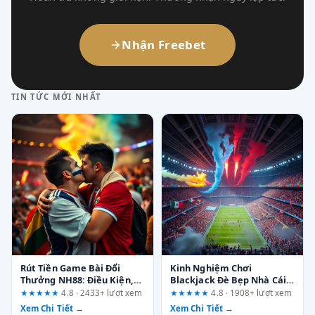
Nhận Freebet
TIN TỨC MỚI NHẤT
Rút Tiền Game Bài Đổi
Kinh Nghiệm Chơi
Thưởng NH88: Điều Kiện,
Blackjack Đè Bẹp Nhà Cái
Thời Gian Và Cách Xử Lý Lỗi
Tại Casino NH88
★★★★★
4.8 · 2433+ lượt xem
★★★★★
4.8 · 1908+ lượt xem
Giao Dịch
Xem Chi Tiết →
Xem Chi Tiết →