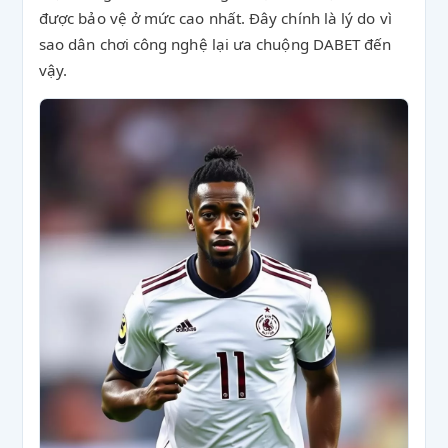
được bảo vệ ở mức cao nhất. Đây chính là lý do vì
sao dân chơi công nghệ lại ưa chuộng DABET đến
vậy.