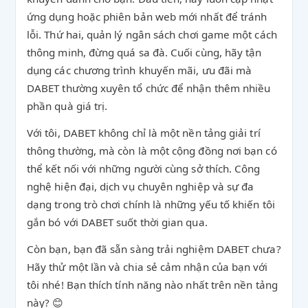
ứng dụng hoặc phiên bản web mới nhất để tránh
lỗi. Thứ hai, quản lý ngân sách chơi game một cách
thông minh, đừng quá sa đà. Cuối cùng, hãy tận
dụng các chương trình khuyến mãi, ưu đãi mà
DABET thường xuyên tổ chức để nhận thêm nhiều
phần quà giá trị.
Với tôi, DABET không chỉ là một nền tảng giải trí
thông thường, mà còn là một cộng đồng nơi bạn có
thể kết nối với những người cùng sở thích. Công
nghệ hiện đại, dịch vụ chuyên nghiệp và sự đa
dạng trong trò chơi chính là những yếu tố khiến tôi
gắn bó với DABET suốt thời gian qua.
Còn bạn, bạn đã sẵn sàng trải nghiệm DABET chưa?
Hãy thử một lần và chia sẻ cảm nhận của bạn với
tôi nhé! Bạn thích tính năng nào nhất trên nền tảng
này? 😊