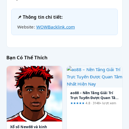
📌 Thông tin chi tiết:
Website:
WOWBacklink.com
Bạn Có Thể Thích
ao88 – Nền Tảng Giải Trí
Trực Tuyến Được Quan Tâm
Nhất Hiện Nay
★★★★★
4.8 · 3148+ lượt xem
Xổ số New88 và kinh