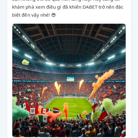
khám phá xem điều gì đã khiến DABET trở nên đặc
biệt đến vậy nhé! 😎