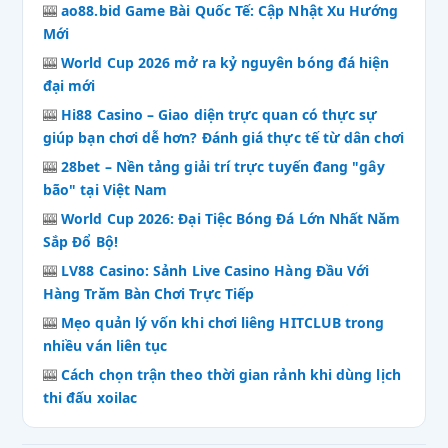
🎰
ao88.bid Game Bài Quốc Tế: Cập Nhật Xu Hướng
Mới
🎰
World Cup 2026 mở ra kỷ nguyên bóng đá hiện
đại mới
🎰
Hi88 Casino – Giao diện trực quan có thực sự
giúp bạn chơi dễ hơn? Đánh giá thực tế từ dân chơi
🎰
28bet – Nền tảng giải trí trực tuyến đang "gây
bão" tại Việt Nam
🎰
World Cup 2026: Đại Tiệc Bóng Đá Lớn Nhất Năm
Sắp Đổ Bộ!
🎰
LV88 Casino: Sảnh Live Casino Hàng Đầu Với
Hàng Trăm Bàn Chơi Trực Tiếp
🎰
Mẹo quản lý vốn khi chơi liêng HITCLUB trong
nhiều ván liên tục
🎰
Cách chọn trận theo thời gian rảnh khi dùng lịch
thi đấu xoilac