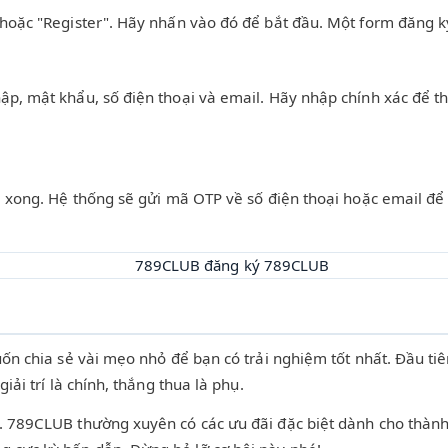
hoặc "Register". Hãy nhấn vào đó để bắt đầu. Một form đăng ký
p, mật khẩu, số điện thoại và email. Hãy nhập chính xác để th
à xong. Hệ thống sẽ gửi mã OTP về số điện thoại hoặc email để 
uốn chia sẻ vài mẹo nhỏ để bạn có trải nghiệm tốt nhất. Đầu ti
iải trí là chính, thắng thua là phụ.
. 789CLUB thường xuyên có các ưu đãi đặc biệt dành cho thành 