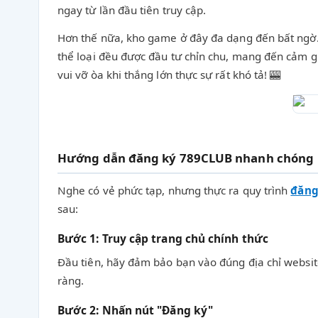
ngay từ lần đầu tiên truy cập.
Hơn thế nữa, kho game ở đây đa dạng đến bất ngờ.
thể loại đều được đầu tư chỉn chu, mang đến cảm g
vui vỡ òa khi thắng lớn thực sự rất khó tả! 🎰
Hướng dẫn đăng ký 789CLUB nhanh chóng
Nghe có vẻ phức tạp, nhưng thực ra quy trình
đăng
sau:
Bước 1: Truy cập trang chủ chính thức
Đầu tiên, hãy đảm bảo bạn vào đúng địa chỉ websit
ràng.
Bước 2: Nhấn nút "Đăng ký"