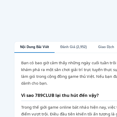
Nội Dung Bài Viết
Đánh Giá (2,952)
Giao Dịch
Bạn có bao giờ cảm thấy những ngày cuối tuần trôi 
khám phá ra một sân chơi giải trí trực tuyến thực 
làm gió trong cộng đồng game thủ Việt. Nếu bạn đa
dành cho bạn.
Vì sao 789CLUB lại thu hút đến vậy?
Trong thế giới game online bát nháo hiện nay, việc
điểm vượt trội. Điều đầu tiên khiến tôi ấn tượng l