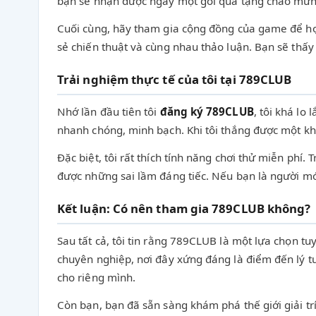
bạn sẽ nhận được ngay một gói quà tặng chào mừng
Cuối cùng, hãy tham gia cộng đồng của game để học
sẻ chiến thuật và cùng nhau thảo luận. Bạn sẽ thấy
Trải nghiệm thực tế của tôi tại 789CLUB
Nhớ lần đầu tiên tôi
đăng ký 789CLUB
, tôi khá lo
nhanh chóng, minh bạch. Khi tôi thắng được một kho
Đặc biệt, tôi rất thích tính năng chơi thử miễn phí. 
được những sai lầm đáng tiếc. Nếu bạn là người mới
Kết luận: Có nên tham gia 789CLUB không?
Sau tất cả, tôi tin rằng 789CLUB là một lựa chọn tu
chuyên nghiệp, nơi đây xứng đáng là điểm đến lý tư
cho riêng mình.
Còn bạn, bạn đã sẵn sàng khám phá thế giới giải tr