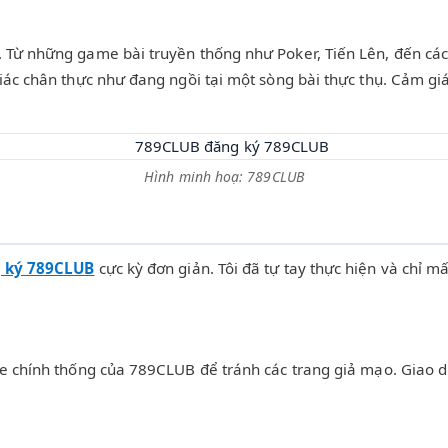
 Từ những game bài truyền thống như Poker, Tiến Lên, đến các
iác chân thực như đang ngồi tại một sòng bài thực thụ. Cảm gi
Hình minh hoạ: 789CLUB
 ký 789CLUB
cực kỳ đơn giản. Tôi đã tự tay thực hiện và chỉ m
e chính thống của 789CLUB để tránh các trang giả mạo. Giao diệ