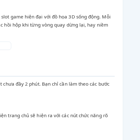
 slot game hiện đại với đồ họa 3D sống động. Mỗi
ác hồi hộp khi từng vòng quay dừng lại, hay niềm
ất chưa đầy 2 phút. Bạn chỉ cần làm theo các bước
n trang chủ sẽ hiện ra với các nút chức năng rõ