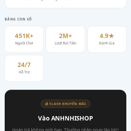
BẰNG CON SỐ
451K+
2M+
4.9★
Người Chơi
Lượt Rút Tiền
Đánh Giá
24/7
Hỗ Trợ
💰 FLASH KHUYẾN MÃI
Vào ANHNHISHOP
Hoàn trả không giới hạn. Thưởng nhận ngay lập tức!