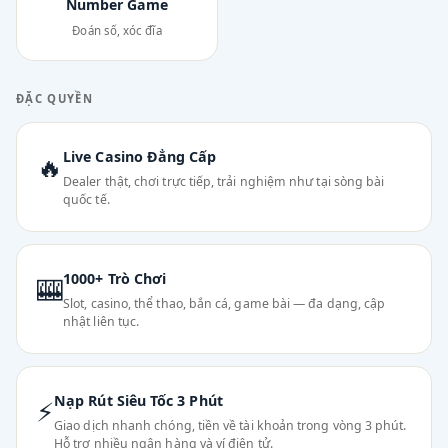
Number Game
Đoán số, xóc đĩa
ĐẶC QUYỀN
Live Casino Đẳng Cấp
🔥
Dealer thật, chơi trực tiếp, trải nghiệm như tại sòng bài
quốc tế.
1000+ Trò Chơi
🎰
Slot, casino, thể thao, bắn cá, game bài — đa dạng, cập
nhật liên tục.
Nạp Rút Siêu Tốc 3 Phút
⚡
Giao dịch nhanh chóng, tiền về tài khoản trong vòng 3 phút.
Hỗ trợ nhiều ngân hàng và ví điện tử.