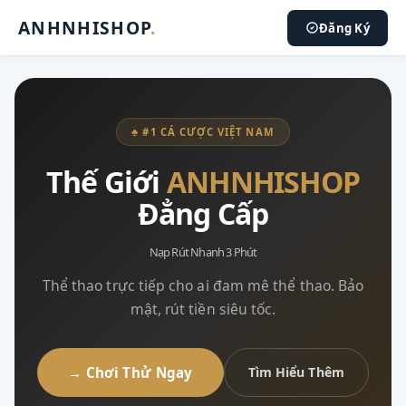
ANHNHISHOP
.
Đăng Ký
♣ #1 CÁ CƯỢC VIỆT NAM
Thế Giới
ANHNHISHOP
Đẳng Cấp
Nạp Rút Nhanh 3 Phút
Thể thao trực tiếp cho ai đam mê thể thao. Bảo
mật, rút tiền siêu tốc.
→ Chơi Thử Ngay
Tìm Hiểu Thêm