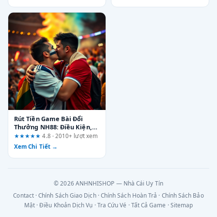
Rút Tiền Game Bài Đổi
Thưởng NH88: Điều Kiện,
Thời Gian Và Cách Xử Lý Lỗi
★★★★★
4.8 · 2010+ lượt xem
Giao Dịch
Xem Chi Tiết →
© 2026 ANHNHISHOP — Nhà Cái Uy Tín
Contact
·
Chính Sách Giao Dịch
·
Chính Sách Hoàn Trả
·
Chính Sách Bảo
Mật
·
Điều Khoản Dịch Vụ
·
Tra Cứu Vé
·
Tất Cả Game
·
Sitemap