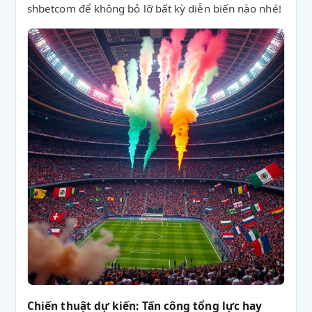
shbetcom để không bỏ lỡ bất kỳ diễn biến nào nhé!
Chiến thuật dự kiến: Tấn công tổng lực hay