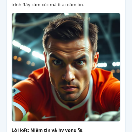
trình đầy cảm xúc mà ít ai dám tin.
Lời kết: Niềm tin và hy vọng 🚀