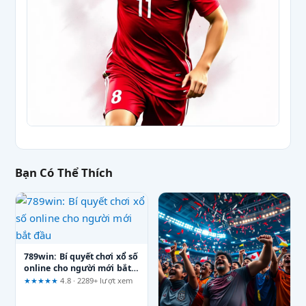
Bạn Có Thể Thích
789win: Bí quyết chơi xổ số
online cho người mới bắt
đầu
★★★★★
4.8 · 2289+ lượt xem