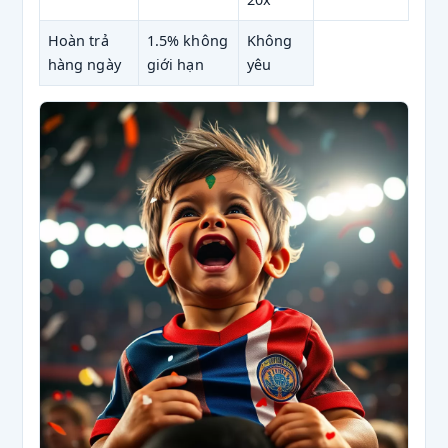
Hoàn trả
1.5% không
Không
hàng ngày
giới hạn
yêu