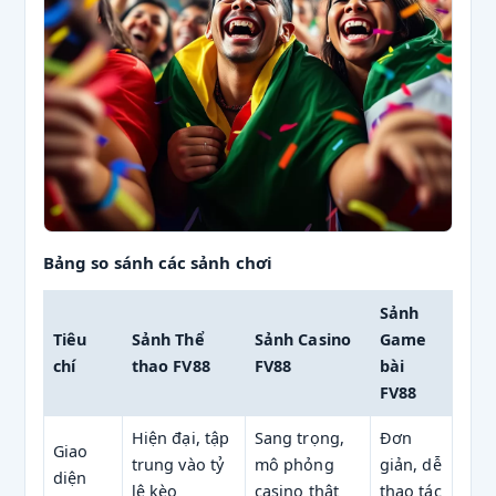
Bảng so sánh các sảnh chơi
Sảnh
Tiêu
Sảnh Thể
Sảnh Casino
Game
chí
thao FV88
FV88
bài
FV88
Hiện đại, tập
Sang trọng,
Đơn
Giao
trung vào tỷ
mô phỏng
giản, dễ
diện
lệ kèo
casino thật
thao tác