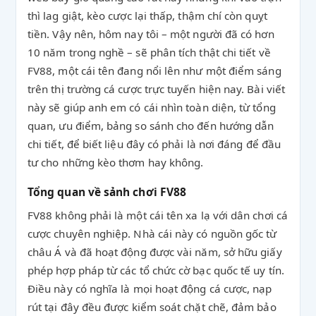
thì lag giật, kèo cược lại thấp, thậm chí còn quỵt
tiền. Vậy nên, hôm nay tôi – một người đã có hơn
10 năm trong nghề – sẽ phân tích thật chi tiết về
FV88, một cái tên đang nổi lên như một điểm sáng
trên thị trường cá cược trực tuyến hiện nay. Bài viết
này sẽ giúp anh em có cái nhìn toàn diện, từ tổng
quan, ưu điểm, bảng so sánh cho đến hướng dẫn
chi tiết, để biết liệu đây có phải là nơi đáng để đầu
tư cho những kèo thơm hay không.
Tổng quan về sảnh chơi FV88
FV88 không phải là một cái tên xa lạ với dân chơi cá
cược chuyên nghiệp. Nhà cái này có nguồn gốc từ
châu Á và đã hoạt động được vài năm, sở hữu giấy
phép hợp pháp từ các tổ chức cờ bạc quốc tế uy tín.
Điều này có nghĩa là mọi hoạt động cá cược, nạp
rút tại đây đều được kiểm soát chặt chẽ, đảm bảo