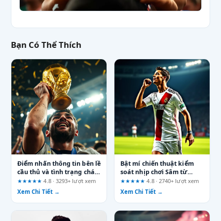
Bạn Có Thể Thích
Điểm nhấn thông tin bên lề
Bật mí chiến thuật kiểm
cầu thủ và tình trạng cháy
soát nhịp chơi Sâm từ
vé các trận cầu lớn không
u888.gallery – Kinh nghiệm
★★★★★
4.8 · 3293+ lượt xem
★★★★★
4.8 · 2740+ lượt xem
thể bỏ qua trên
xương máu cho người mới
Xem Chi Tiết →
Xem Chi Tiết →
gamespack.io