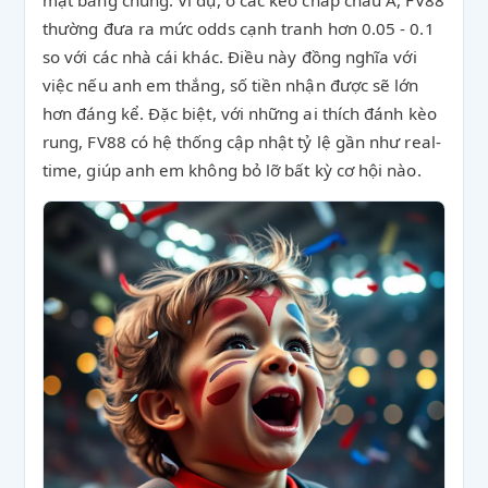
mặt bằng chung. Ví dụ, ở các kèo chấp châu Á, FV88
thường đưa ra mức odds cạnh tranh hơn 0.05 - 0.1
so với các nhà cái khác. Điều này đồng nghĩa với
việc nếu anh em thắng, số tiền nhận được sẽ lớn
hơn đáng kể. Đặc biệt, với những ai thích đánh kèo
rung, FV88 có hệ thống cập nhật tỷ lệ gần như real-
time, giúp anh em không bỏ lỡ bất kỳ cơ hội nào.