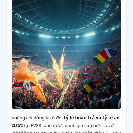
Không chỉ dừng lại ở đó,
tỷ lệ hoàn trả và tỷ lệ ăn
cược
tại FV88 luôn được đánh giá cao hơn so với