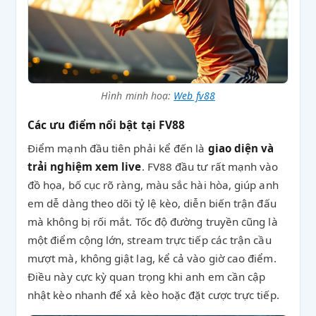
Hình minh hoạ:
Web fv88
Các ưu điểm nổi bật tại FV88
Điểm mạnh đầu tiên phải kể đến là
giao diện và
trải nghiệm xem live
. FV88 đầu tư rất mạnh vào
đồ họa, bố cục rõ ràng, màu sắc hài hòa, giúp anh
em dễ dàng theo dõi tỷ lệ kèo, diễn biến trận đấu
mà không bị rối mắt. Tốc độ đường truyền cũng là
một điểm cộng lớn, stream trực tiếp các trận cầu
mượt mà, không giật lag, kể cả vào giờ cao điểm.
Điều này cực kỳ quan trọng khi anh em cần cập
nhật kèo nhanh để xả kèo hoặc đặt cược trực tiếp.