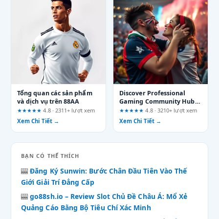
Tổng quan các sản phẩm
Discover Professional
và dịch vụ trên 88AA
Gaming Community Hubs
with hz88.ac: Who Should
★★★★★
4.8 · 2311+ lượt xem
★★★★★
4.8 · 3210+ lượt xem
Join and Who Should Think
Xem Chi Tiết →
Xem Chi Tiết →
Twice
BẠN CÓ THỂ THÍCH
🎰
Đăng Ký Sunwin: Bước Chân Đầu Tiên Vào Thế
Giới Giải Trí Đẳng Cấp
🎰
go88sh.io – Review Slot Chủ Đề Châu Á: Mổ Xẻ
Quảng Cáo Bằng Bộ Tiêu Chí Xác Minh