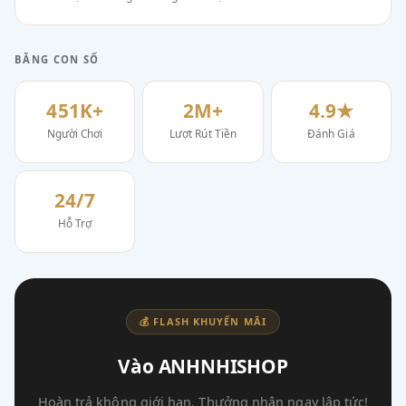
BẰNG CON SỐ
451K+
2M+
4.9★
Người Chơi
Lượt Rút Tiền
Đánh Giá
24/7
Hỗ Trợ
💰 FLASH KHUYẾN MÃI
Vào ANHNHISHOP
Hoàn trả không giới hạn. Thưởng nhận ngay lập tức!