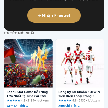
Nhận Freebet
TIN TỨC MỚI NHẤT
Top 10 Slot Game Dễ Trúng
Đăng Ký Tài Khoản KUIWIN
Lớn Nhất Tại Nhà Cái TG88
Trên Điện Thoại Trong 3
2026: Đánh Giá Không Tâng
Bước Đơn Giản
★★★★★
4.8 · 3184+ lượt xem
★★★★★
4.8 · 2935+ lượt xem
Bốc
Xem Chi Tiết →
Xem Chi Tiết →