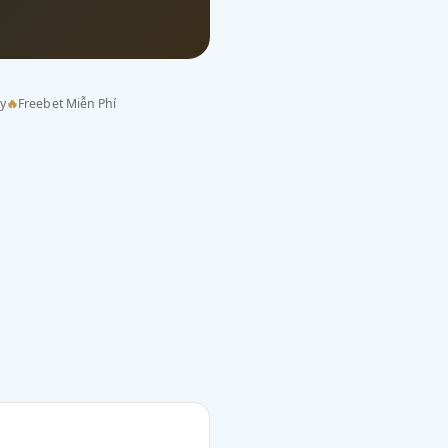
y
🔥
Freebet Miễn Phí