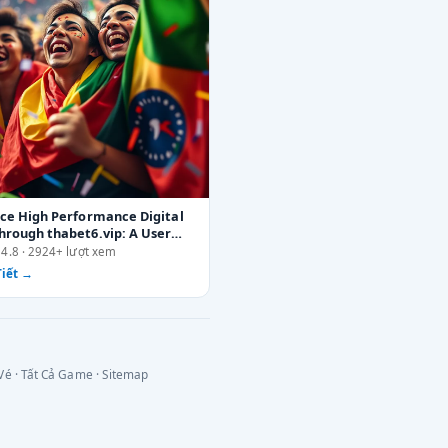
ce High Performance Digital
rough thabet6.vip: A User
nce Review
★
4.8 · 2924+ lượt xem
Tiết →
Vé
·
Tất Cả Game
·
Sitemap