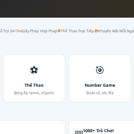
ỗ Trợ 24/7
📜
Giấy Phép Hợp Pháp
⚽
Thể Thao Trực Tiếp
🎁
Khuyến Mãi Mỗi Ngà
⚽
🎯
Thể Thao
Number Game
Bóng đá, tennis, eSports
Đoán số, xóc đĩa
1000+ Trò Chơi
🎰