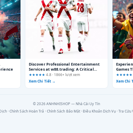
A
Discover Professional Entertainment
Experien
erience
Services at w88.trading: A Critical
Games Th
Review of What the Marketing Actually
Experie
★★★★★
4.8 · 1866+ lượt xem
★★★★
Promises
Xem Chi Tiết →
Xem Chi 
© 2026 ANHNHISHOP — Nhà Cái Uy Tín
Dịch
·
Chính Sách Hoàn Trả
·
Chính Sách Bảo Mật
·
Điều Khoản Dịch Vụ
·
Tra Cứu 