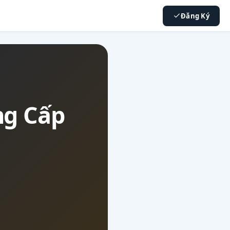
Đăng Ký
g Cấp