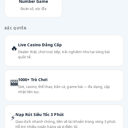
Number Game
Đoán số, xóc đĩa
ĐẶC QUYỀN
Live Casino Đẳng Cấp
🔥
Dealer thật, chơi trực tiếp, trải nghiệm như tại sòng bài
quốc tế.
1000+ Trò Chơi
🎰
Slot, casino, thể thao, bắn cá, game bài — đa dạng, cập
nhật liên tục.
Nạp Rút Siêu Tốc 3 Phút
⚡
Giao dịch nhanh chóng, tiền về tài khoản trong vòng 3 phút.
Hỗ trợ nhiều ngân hàng và ví điện tử.