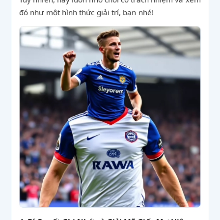
đó như một hình thức giải trí, bạn nhé!