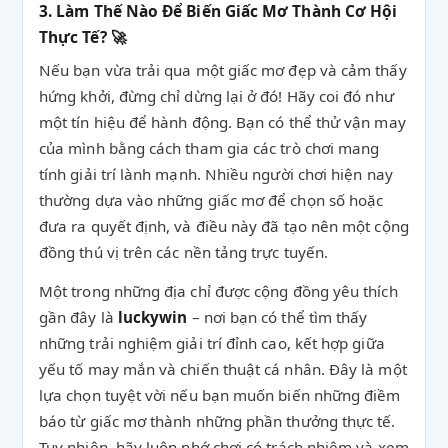
3. Làm Thế Nào Để Biến Giấc Mơ Thành Cơ Hội
Thực Tế? 🚀
Nếu bạn vừa trải qua một giấc mơ đẹp và cảm thấy
hứng khởi, đừng chỉ dừng lại ở đó! Hãy coi đó như
một tín hiệu để hành động. Bạn có thể thử vận may
của mình bằng cách tham gia các trò chơi mang
tính giải trí lành mạnh. Nhiều người chơi hiện nay
thường dựa vào những giấc mơ để chọn số hoặc
đưa ra quyết định, và điều này đã tạo nên một cộng
đồng thú vị trên các nền tảng trực tuyến.
Một trong những địa chỉ được cộng đồng yêu thích
gần đây là
luckywin
– nơi bạn có thể tìm thấy
những trải nghiệm giải trí đỉnh cao, kết hợp giữa
yếu tố may mắn và chiến thuật cá nhân. Đây là một
lựa chọn tuyệt vời nếu bạn muốn biến những điềm
báo từ giấc mơ thành những phần thưởng thực tế.
Tuy nhiên, hãy luôn nhớ chơi có trách nhiệm và xem