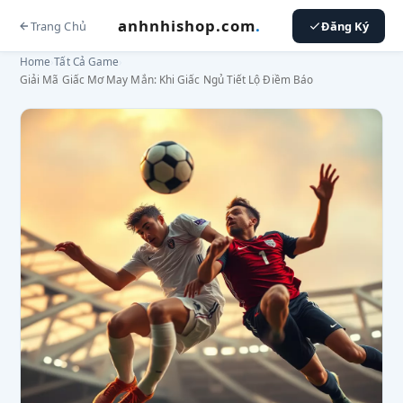
anhnhishop.com
.
Trang Chủ
Đăng Ký
Home
›
Tất Cả Game
›
Giải Mã Giấc Mơ May Mắn: Khi Giấc Ngủ Tiết Lộ Điềm Báo