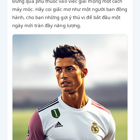
Đừng quá phụ thuộc vào việc giải mộng một cách
máy móc. Hãy coi giấc mơ như một người bạn đồng
hành, cho bạn những gợi ý thú vị để bắt đầu một
ngày mới tràn đầy năng lượng.