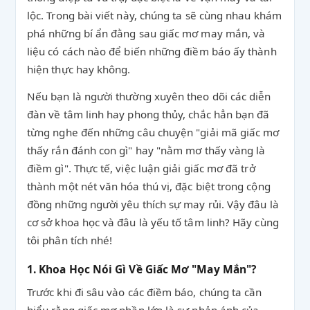
lộc. Trong bài viết này, chúng ta sẽ cùng nhau khám
phá những bí ẩn đằng sau giấc mơ may mắn, và
liệu có cách nào để biến những điềm báo ấy thành
hiện thực hay không.
Nếu bạn là người thường xuyên theo dõi các diễn
đàn về tâm linh hay phong thủy, chắc hẳn bạn đã
từng nghe đến những câu chuyện "giải mã giấc mơ
thấy rắn đánh con gì" hay "nằm mơ thấy vàng là
điềm gì". Thực tế, việc luận giải giấc mơ đã trở
thành một nét văn hóa thú vị, đặc biệt trong cộng
đồng những người yêu thích sự may rủi. Vậy đâu là
cơ sở khoa học và đâu là yếu tố tâm linh? Hãy cùng
tôi phân tích nhé!
1. Khoa Học Nói Gì Về Giấc Mơ "May Mắn"?
Trước khi đi sâu vào các điềm báo, chúng ta cần