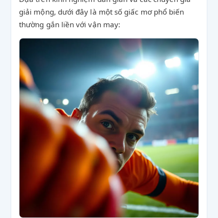
giải mộng, dưới đây là một số giấc mơ phổ biến
thường gắn liền với vận may: