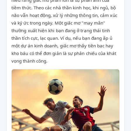
hiểu rằng giấc mơ phần lớn là sự phản ánh của
tiềm thức. Theo các nhà thần kinh học, khi ngủ, bộ
não vẫn hoạt động, xử lý những thông tin, cảm xúc
và ký ức trong ngày. Một giấc mơ "may mắn"
thường xuất hiện khi bạn đang ở trạng thái tinh
thần tích cực, lạc quan. Ví dụ, nếu bạn đang ấp ủ
một dự án kinh doanh, giấc mơ thấy tiền bạc hay
kho báu có thể đơn giản là sự phản chiếu của khát
vọng thành công.