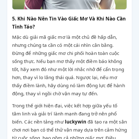
5. Khi Nào Nên Tin Vào Giấc Mơ Và Khi Nào Cần
Tỉnh Táo?
Mặc dù giải mã giấc mơ là một chủ đề hấp dẫn,
nhưng chúng ta cần có một cái nhìn cân bằng.
Đừng để những giấc mơ chi phối hoàn toàn cuộc
sống thực. Nếu bạn mơ thấy một điềm báo không
tốt, hãy xem đó như một lời nhắc nhở để cẩn trọng
hơn, thay vì lo lắng thái quá. Ngược lại, nếu mơ
thấy điềm lành, hãy dùng nó làm động lực để hành
động, thay vì ngồi chờ vận may tự đến.
Trong thế giới hiện đại, việc kết hợp giữa yếu tố
tâm linh và giải trí lành mạnh đang trở nên phổ
biến. Các nền tảng như
luckywin
đã tạo ra một sân
chơi nơi bạn có thể thử vận may dựa trên cảm hứng
từ cuộc sống, bao gồm cả những giấc mơ. Điều