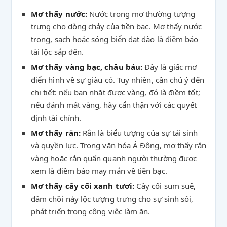
Mơ thấy nước:
Nước trong mơ thường tượng
trưng cho dòng chảy của tiền bạc. Mơ thấy nước
trong, sạch hoặc sóng biển dạt dào là điềm báo
tài lộc sắp đến.
Mơ thấy vàng bạc, châu báu:
Đây là giấc mơ
điển hình về sự giàu có. Tuy nhiên, cần chú ý đến
chi tiết: nếu bạn nhặt được vàng, đó là điềm tốt;
nếu đánh mất vàng, hãy cẩn thận với các quyết
định tài chính.
Mơ thấy rắn:
Rắn là biểu tượng của sự tái sinh
và quyền lực. Trong văn hóa Á Đông, mơ thấy rắn
vàng hoặc rắn quấn quanh người thường được
xem là điềm báo may mắn về tiền bạc.
Mơ thấy cây cối xanh tươi:
Cây cối sum suê,
đâm chồi nảy lộc tượng trưng cho sự sinh sôi,
phát triển trong công việc làm ăn.