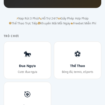
⚡
Nạp Rút 3 Phút
📞
Hỗ Trợ 24/7
📜
Giấy Phép Hợp Pháp
⚽
Thể Thao Trực Tiếp
🎁
Khuyến Mãi Mỗi Ngày
🔥
Freebet Miễn Phí
TRÒ CHƠI
🐎
⚽
Đua Ngựa
Thể Thao
Cược đua ngựa
Bóng đá, tennis, eSports
🎯