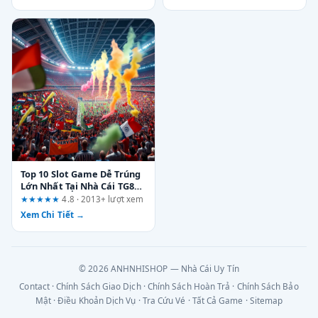
Top 10 Slot Game Dễ Trúng
Lớn Nhất Tại Nhà Cái TG88
2026: Đánh Giá Không Tâng
★★★★★
4.8 · 2013+ lượt xem
Bốc
Xem Chi Tiết →
© 2026 ANHNHISHOP — Nhà Cái Uy Tín
Contact
·
Chính Sách Giao Dịch
·
Chính Sách Hoàn Trả
·
Chính Sách Bảo
Mật
·
Điều Khoản Dịch Vụ
·
Tra Cứu Vé
·
Tất Cả Game
·
Sitemap