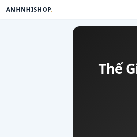
ANHNHISHOP
.
Thế G