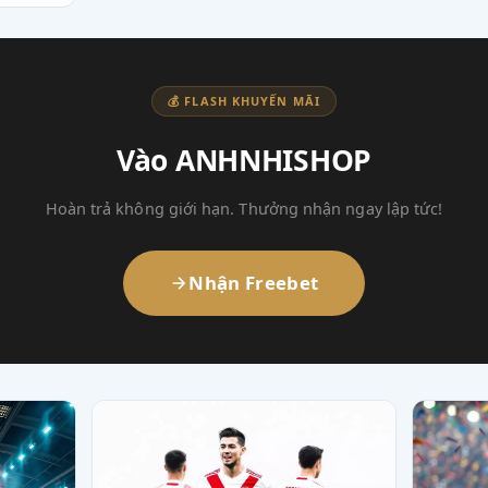
💰 FLASH KHUYẾN MÃI
Vào ANHNHISHOP
Hoàn trả không giới hạn. Thưởng nhận ngay lập tức!
Nhận Freebet