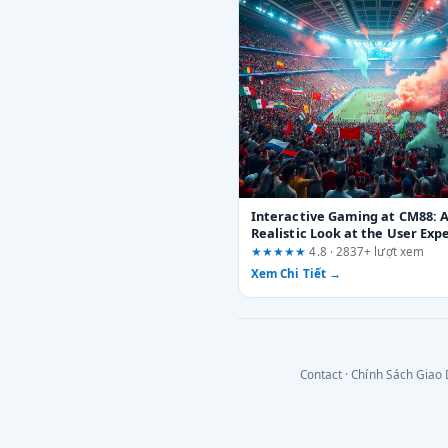
Interactive Gaming at CM88: 
Realistic Look at the User Exp
★★★★★
4.8 · 2837+ lượt xem
Xem Chi Tiết →
Contact
·
Chính Sách Giao 