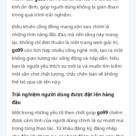
tính ổn định, giúp người dùng không bị gián đoạn
trong quá trình trải nghiệm.
Điều khiến cộng đồng mạng xôn xao chính là
những tính năng độc đáo mà nền tảng này mang
lại. Không chỉ đơn thuần là một trang web giải trí,
go99
còn tích hợp nhiều công nghệ mới, tạo ra một
không gian tương tác sống động và hấp dẫn. Nếu
bạn là người yêu thích sự mới lạ và muốn tìm kiếm
một sân chơi chất lượng, chắc chắn bạn sẽ không
thể bỏ qua cái tên này.
Trải nghiệm người dùng được đặt lên hàng
đầu
Một trong những yếu tố then chốt giúp
go99
chiếm
được cảm tình của người dùng chính là sự mượt mà
trong từng thao tác. Từ khâu đăng ký, đăng nhập