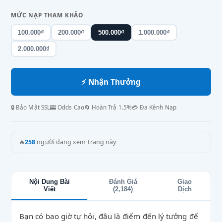
MỨC NẠP THAM KHẢO
100.000₫
200.000₫
500.000₫
1.000.000₫
2.000.000₫
⚡ Nhận Thưởng
🔒 Bảo Mật SSL
🎰 Odds Cao
🔄 Hoàn Trả 1.5%
💳 Đa Kênh Nạp
🔥
258
người đang xem trang này
Nội Dung Bài
Đánh Giá
Giao
Viết
(2,184)
Dịch
Bạn có bao giờ tự hỏi, đâu là điểm đến lý tưởng để