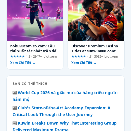
nohu90com.co.com: Cầu
Discover Premium Casino
thủ xuất sắc nhất trận đấu
Titles at sunwin808.com:
của trận đấu mang tính
An Independent Review of
★★★★★
4.8 · 2947+ lượt xem
★★★★★
4.8 · 3083+ lượt xem
quyết định
Who Should — and
Xem Chi Tiết →
Xem Chi Tiết →
Shouldn’t — Play Here
BẠN CÓ THỂ THÍCH
🎰
World Cup 2026 và giấc mơ của hàng triệu người
hâm mộ
🎰
Club's State-of-the-Art Academy Expansion: A
Critical Look Through the User Journey
🎰
Kuwin Breaks Down Why That Interesting Group
Delivered Maximum Drama