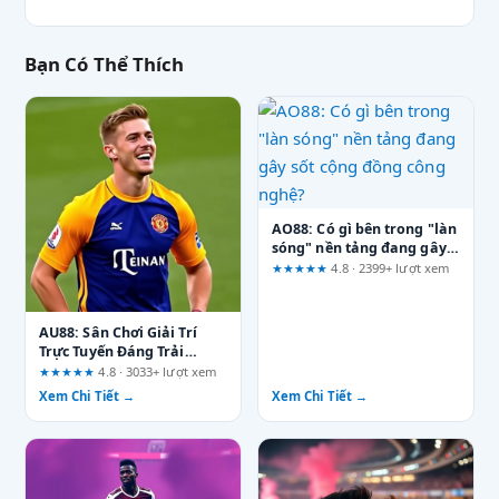
Bạn Có Thể Thích
AO88: Có gì bên trong "làn
sóng" nền tảng đang gây
sốt cộng đồng công nghệ?
★★★★★
4.8 · 2399+ lượt xem
AU88: Sân Chơi Giải Trí
Trực Tuyến Đáng Trải
Nghiệm Nhất Hiện Nay
★★★★★
4.8 · 3033+ lượt xem
Xem Chi Tiết →
Xem Chi Tiết →