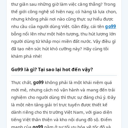
thư giãn sau những giờ làm việc căng thẳng? Trong
thế giới công nghệ số hiện nay, có hàng tá lựa chọn,
nhưng không phải nơi nào cũng thực sự hiểu được
nhu cầu của người dùng Việt. Gần đây, cái tên
go99
bỗng nổi lên như một hiện tượng, thu hút lượng lớn
người dùng từ khắp mọi miền đất nước. Vậy điều gì
đã tạo nên sức hút khó cưỡng này? Hãy cùng tôi
khám phá nhé!
Go99 là gì? Tại sao lại hot đến vậy?
Thực chất,
go99
không phải là một khái niệm quá
mới mẻ, nhưng cách nó vận hành và mang đến trải
nghiệm cho người dùng thì thực sự đáng chú ý. Đây
là một nền tảng giải trí trực tuyến được thiết kế
dành riêng cho thị trường Việt Nam, với giao diện
tiếng Việt thân thiện và kho nội dung đồ sộ. Điểm
mạnh của
go99
nằm ở sự tối ưu hóa về tốc độ và