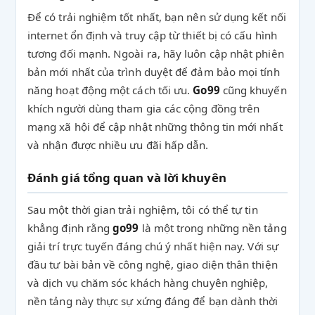
Để có trải nghiệm tốt nhất, bạn nên sử dụng kết nối
internet ổn định và truy cập từ thiết bị có cấu hình
tương đối mạnh. Ngoài ra, hãy luôn cập nhật phiên
bản mới nhất của trình duyệt để đảm bảo mọi tính
năng hoạt động một cách tối ưu.
Go99
cũng khuyến
khích người dùng tham gia các cộng đồng trên
mạng xã hội để cập nhật những thông tin mới nhất
và nhận được nhiều ưu đãi hấp dẫn.
Đánh giá tổng quan và lời khuyên
Sau một thời gian trải nghiệm, tôi có thể tự tin
khẳng định rằng
go99
là một trong những nền tảng
giải trí trực tuyến đáng chú ý nhất hiện nay. Với sự
đầu tư bài bản về công nghệ, giao diện thân thiện
và dịch vụ chăm sóc khách hàng chuyên nghiệp,
nền tảng này thực sự xứng đáng để bạn dành thời