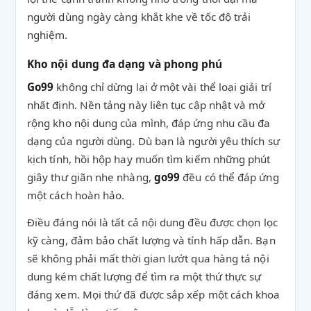
người dùng ngày càng khắt khe về tốc độ trải
nghiệm.
Kho nội dung đa dạng và phong phú
Go99
không chỉ dừng lại ở một vài thể loại giải trí
nhất định. Nền tảng này liên tục cập nhật và mở
rộng kho nội dung của mình, đáp ứng nhu cầu đa
dạng của người dùng. Dù bạn là người yêu thích sự
kịch tính, hồi hộp hay muốn tìm kiếm những phút
giây thư giãn nhẹ nhàng,
go99
đều có thể đáp ứng
một cách hoàn hảo.
Điều đáng nói là tất cả nội dung đều được chọn lọc
kỹ càng, đảm bảo chất lượng và tính hấp dẫn. Bạn
sẽ không phải mất thời gian lướt qua hàng tá nội
dung kém chất lượng để tìm ra một thứ thực sự
đáng xem. Mọi thứ đã được sắp xếp một cách khoa