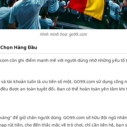
Hình minh hoạ: go99.com
 Chọn Hàng Đầu
.com còn ghi điểm mạnh mẽ với người dùng nhờ những yếu tố t
n và tài khoản luôn là ưu tiên số một. GO99.com sử dụng công n
ều được an toàn tuyệt đối. Bạn có thể hoàn toàn yên tâm khi t
hóa vàng" để giữ chân người dùng. GO99.com sở hữu đội ngũ nhâ
nạp rút tiền, cho đến thắc mắc về trò chơi, chỉ cần liên hệ, bạ