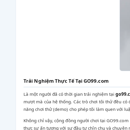
Trải Nghiệm Thực Tế Tại GO99.com
Là một người đã có thời gian trải nghiệm tại
go99.
mượt mà của hệ thống. Các trò chơi tôi thử đều có 
năng chơi thử (demo) cho phép tôi làm quen với luậ
Không chỉ vậy, cộng đồng người chơi tại GO99.com rấ
thực sự ấn tượng với sự đầu tư chỉn chu và chuyên 