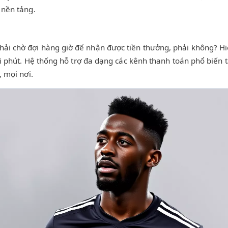
 nền tảng.
hải chờ đợi hàng giờ để nhận được tiền thưởng, phải không? H
vài phút. Hệ thống hỗ trợ đa dạng các kênh thanh toán phổ biến 
, mọi nơi.