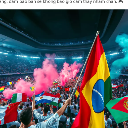
 riêng, đảm bảo bạn sẽ không bao giờ cảm thấy nhàm chán. 🎮