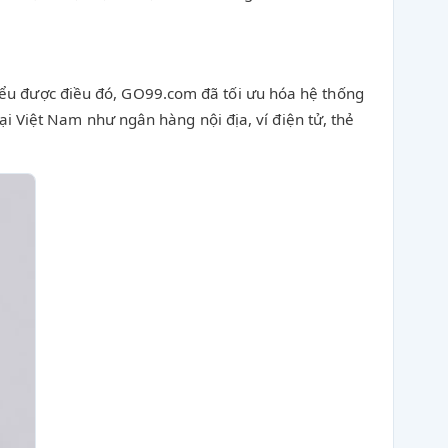
iểu được điều đó, GO99.com đã tối ưu hóa hệ thống
tại Việt Nam như ngân hàng nội địa, ví điện tử, thẻ