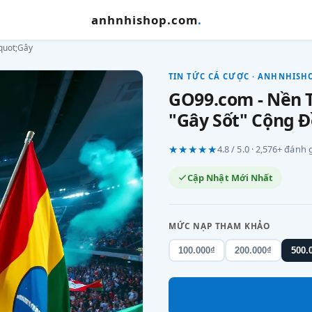
anhnhishop.com
.
quot;Gây
TIN TỨC CÁ CƯỢC · ANHNHISH
GO99.com - Nền T
"Gây Sốt" Cộng 
★★★★★
4.8 / 5.0 · 2,576+ đánh
Cập Nhật Mới Nhất
MỨC NẠP THAM KHẢO
100.000₫
200.000₫
500.