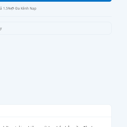
rả 1.5%
💳 Đa Kênh Nạp
y