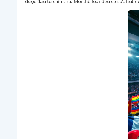
được đầu tư chỉn chu. Mỗi thể loại đều có sức hút