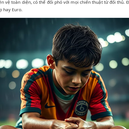
n vệ toàn diện, có thể đối phó với mọi chiến thuật từ đối thủ.
p hay Euro.