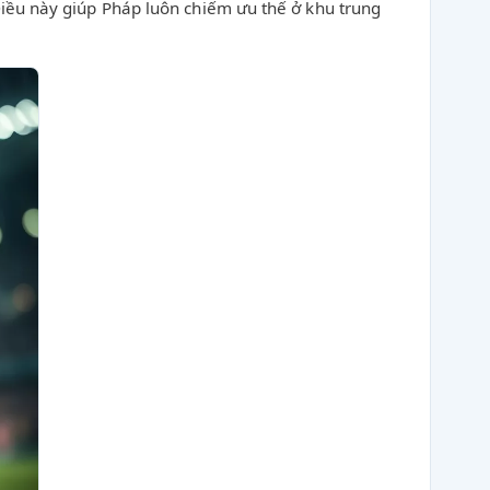
 Điều này giúp Pháp luôn chiếm ưu thế ở khu trung