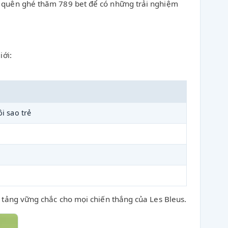
g quên ghé thăm 789 bet để có những trải nghiệm
iới:
i sao trẻ
n tảng vững chắc cho mọi chiến thắng của Les Bleus.