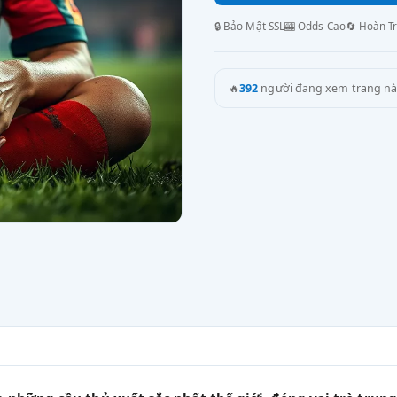
🔒 Bảo Mật SSL
🎰 Odds Cao
🔄 Hoàn T
🔥
392
người đang xem trang nà