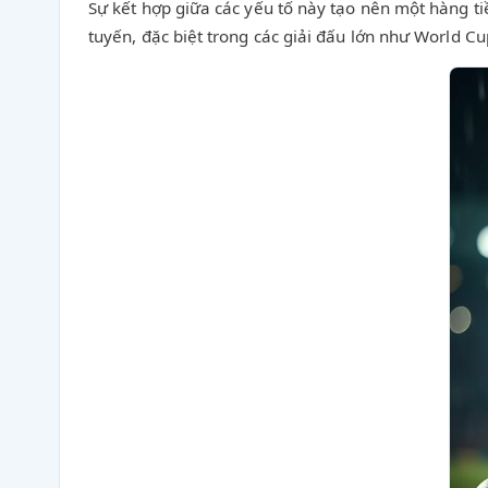
Sự kết hợp giữa các yếu tố này tạo nên một hàng tiề
tuyến, đặc biệt trong các giải đấu lớn như World Cu