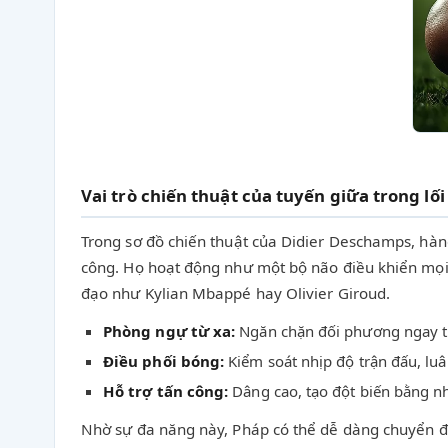
Vai trò chiến thuật của tuyến giữa trong lố
Trong sơ đồ chiến thuật của Didier Deschamps, hàn
công. Họ hoạt động như một bộ não điều khiển mọi h
đạo như Kylian Mbappé hay Olivier Giroud.
Phòng ngự từ xa:
Ngăn chặn đối phương ngay từ
Điều phối bóng:
Kiểm soát nhịp độ trận đấu, lu
Hỗ trợ tấn công:
Dâng cao, tạo đột biến bằng 
Nhờ sự đa năng này, Pháp có thể dễ dàng chuyển đổi