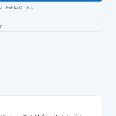
rả 1.5%
💳 Đa Kênh Nạp
y