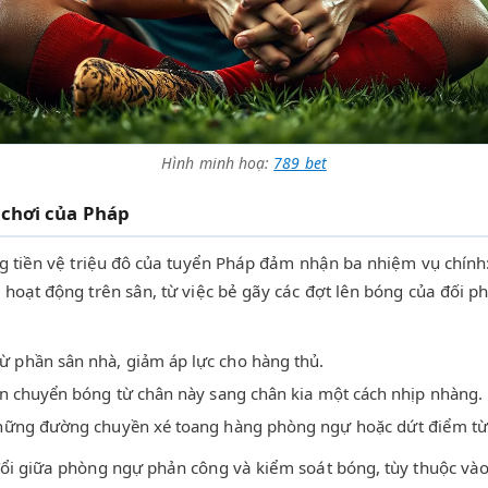
Hình minh hoạ:
789 bet
i chơi của Pháp
g tiền vệ triệu đô của tuyển Pháp đảm nhận ba nhiệm vụ chính:
oạt động trên sân, từ việc bẻ gãy các đợt lên bóng của đối ph
 phần sân nhà, giảm áp lực cho hàng thủ.
ân chuyển bóng từ chân này sang chân kia một cách nhịp nhàng.
những đường chuyền xé toang hàng phòng ngự hoặc dứt điểm từ
 giữa phòng ngự phản công và kiểm soát bóng, tùy thuộc vào đố