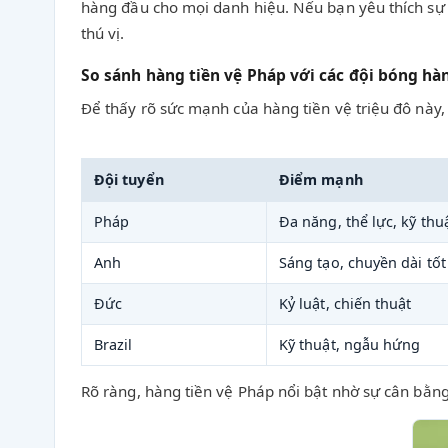
hàng đầu cho mọi danh hiệu. Nếu bạn yêu thích sự 
thú vị.
So sánh hàng tiền vệ Pháp với các đội bóng hà
Để thấy rõ sức mạnh của hàng tiền vệ triệu đô này, 
Đội tuyển
Điểm mạnh
Pháp
Đa năng, thể lực, kỹ thu
Anh
Sáng tạo, chuyền dài tốt
Đức
Kỷ luật, chiến thuật
Brazil
Kỹ thuật, ngẫu hứng
Rõ ràng, hàng tiền vệ Pháp nổi bật nhờ sự cân bằng