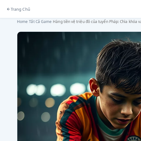
Trang Chủ
Home
›
Tất Cả Game
›
Hàng tiền vệ triệu đô của tuyển Pháp: Chìa khóa 