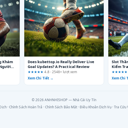
ng Khám
Does kubettop.io Really Deliver Live
Slot Thầ
 Người
Goal Updates? A Practical Review
Kiểm Tra 
mm88.re
★★★★★
4.8 · 2548+ lượt xem
★★★★
Xem Chi Tiết →
Xem Chi 
© 2026 ANHNHISHOP — Nhà Cái Uy Tín
Dịch
·
Chính Sách Hoàn Trả
·
Chính Sách Bảo Mật
·
Điều Khoản Dịch Vụ
·
Tra Cứu 