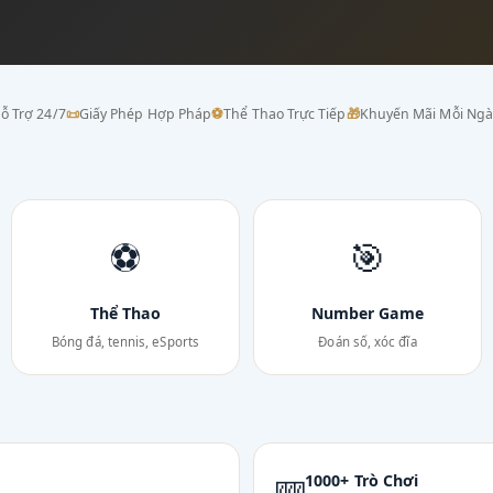
ỗ Trợ 24/7
📜
Giấy Phép Hợp Pháp
⚽
Thể Thao Trực Tiếp
🎁
Khuyến Mãi Mỗi Ngà
⚽
🎯
Thể Thao
Number Game
Bóng đá, tennis, eSports
Đoán số, xóc đĩa
1000+ Trò Chơi
🎰