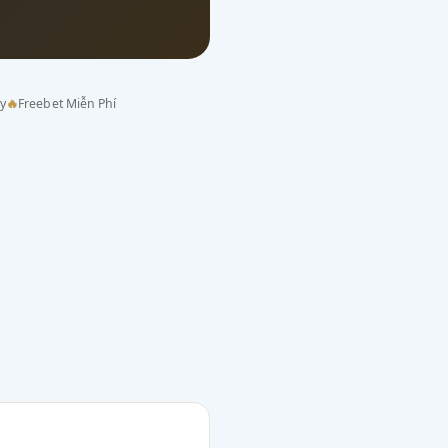
y
🔥
Freebet Miễn Phí