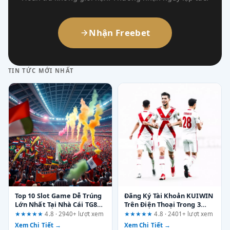
Nhận Freebet
TIN TỨC MỚI NHẤT
Top 10 Slot Game Dễ Trúng
Đăng Ký Tài Khoản KUIWIN
Lớn Nhất Tại Nhà Cái TG88
Trên Điện Thoại Trong 3
2026: Đánh Giá Không Tâng
Bước Đơn Giản
★★★★★
4.8 · 2940+ lượt xem
★★★★★
4.8 · 2401+ lượt xem
Bốc
Xem Chi Tiết →
Xem Chi Tiết →