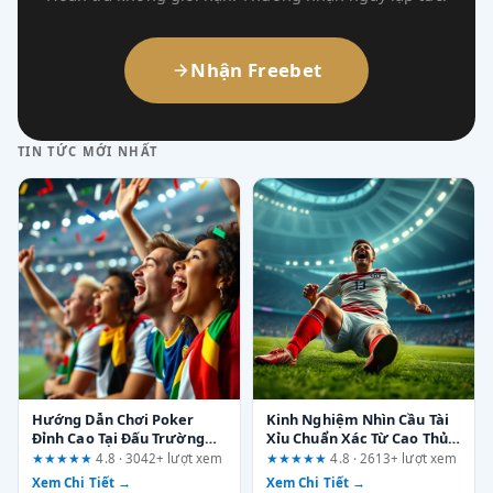
Nhận Freebet
TIN TỨC MỚI NHẤT
Hướng Dẫn Chơi Poker
Kinh Nghiệm Nhìn Cầu Tài
Đỉnh Cao Tại Đấu Trường
Xỉu Chuẩn Xác Từ Cao Thủ
Quốc Tế VMAX
LV88
★★★★★
4.8 · 3042+ lượt xem
★★★★★
4.8 · 2613+ lượt xem
Xem Chi Tiết →
Xem Chi Tiết →