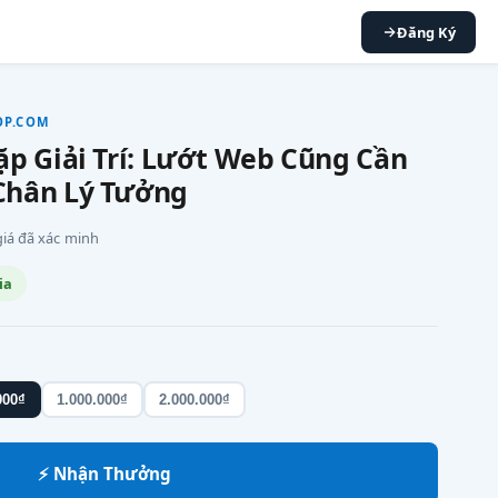
Đăng Ký
OP.COM
p Giải Trí: Lướt Web Cũng Cần
Chân Lý Tưởng
 giá đã xác minh
ia
000₫
1.000.000₫
2.000.000₫
⚡ Nhận Thưởng