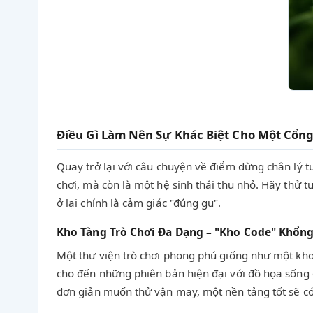
Điều Gì Làm Nên Sự Khác Biệt Cho Một Cổng 
Quay trở lại với câu chuyện về điểm dừng chân lý t
chơi, mà còn là một hệ sinh thái thu nhỏ. Hãy thử 
ở lại chính là cảm giác "đúng gu".
Kho Tàng Trò Chơi Đa Dạng – "Kho Code" Khổng 
Một thư viện trò chơi phong phú giống như một kho
cho đến những phiên bản hiện đại với đồ họa sống 
đơn giản muốn thử vận may, một nền tảng tốt sẽ có 