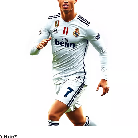
hù Hợp?