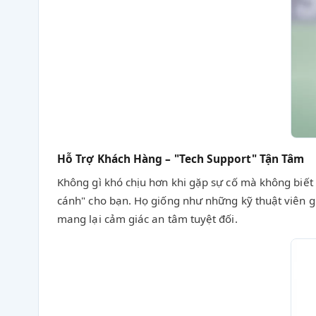
Hỗ Trợ Khách Hàng – "Tech Support" Tận Tâm
Không gì khó chịu hơn khi gặp sự cố mà không biết 
cánh" cho bạn. Họ giống như những kỹ thuật viên gi
mang lại cảm giác an tâm tuyệt đối.