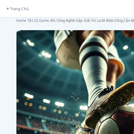
Trang Chủ
Home
›
Tất Cả Game
›
Khi Công Nghệ Gặp Giải Trí: Lướt Web Cũng Cần 