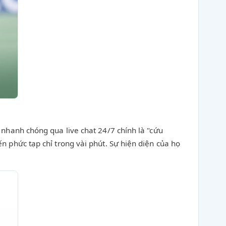
 nhanh chóng qua live chat 24/7 chính là "cứu
n phức tạp chỉ trong vài phút. Sự hiện diện của họ