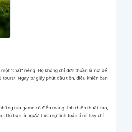
một "chất" riêng. Họ không chỉ đơn thuần là nơi để
.tours/. Ngay từ giây phút đầu tiên, điều khiến bạn
 những tựa game cổ điển mang tính chiến thuật cao,
Dù bạn là người thích sự tính toán tỉ mỉ hay chỉ