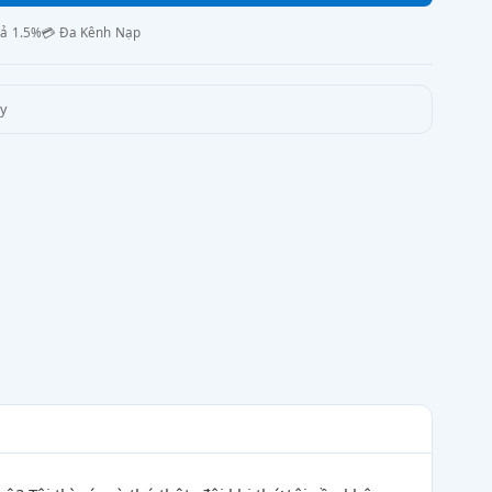
rả 1.5%
💳 Đa Kênh Nạp
y