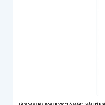
Làm Sao Để Chọn Được "Cỗ Máy" Giải Trí P