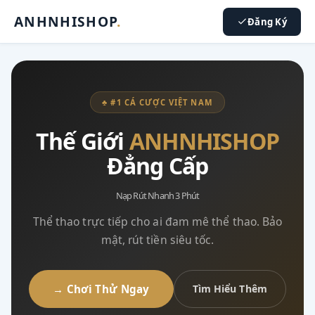
ANHNHISHOP
.
Đăng Ký
♣ #1 CÁ CƯỢC VIỆT NAM
Thế Giới
ANHNHISHOP
Đẳng Cấp
Nạp Rút Nhanh 3 Phút
Thể thao trực tiếp cho ai đam mê thể thao. Bảo
mật, rút tiền siêu tốc.
→ Chơi Thử Ngay
Tìm Hiểu Thêm