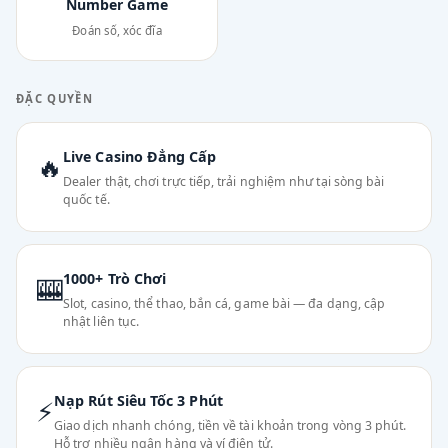
Number Game
Đoán số, xóc đĩa
ĐẶC QUYỀN
Live Casino Đẳng Cấp
🔥
Dealer thật, chơi trực tiếp, trải nghiệm như tại sòng bài
quốc tế.
1000+ Trò Chơi
🎰
Slot, casino, thể thao, bắn cá, game bài — đa dạng, cập
nhật liên tục.
Nạp Rút Siêu Tốc 3 Phút
⚡
Giao dịch nhanh chóng, tiền về tài khoản trong vòng 3 phút.
Hỗ trợ nhiều ngân hàng và ví điện tử.