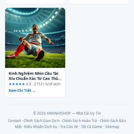
Kinh Nghiệm Nhìn Cầu Tài
Xỉu Chuẩn Xác Từ Cao Thủ
LV88
★★★★★
4.8 · 2152+ lượt xem
Xem Chi Tiết →
© 2026 ANHNHISHOP — Nhà Cái Uy Tín
Contact
·
Chính Sách Giao Dịch
·
Chính Sách Hoàn Trả
·
Chính Sách Bảo
Mật
·
Điều Khoản Dịch Vụ
·
Tra Cứu Vé
·
Tất Cả Game
·
Sitemap