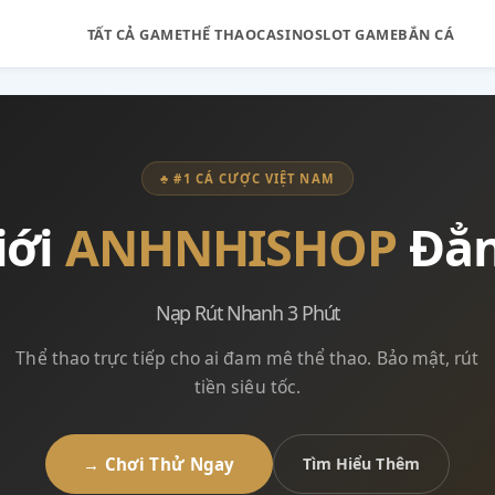
TẤT CẢ GAME
THỂ THAO
CASINO
SLOT GAME
BẮN CÁ
♣ #1 CÁ CƯỢC VIỆT NAM
iới
ANHNHISHOP
Đẳn
Nạp Rút Nhanh 3 Phút
Thể thao trực tiếp cho ai đam mê thể thao. Bảo mật, rút
tiền siêu tốc.
→ Chơi Thử Ngay
Tìm Hiểu Thêm