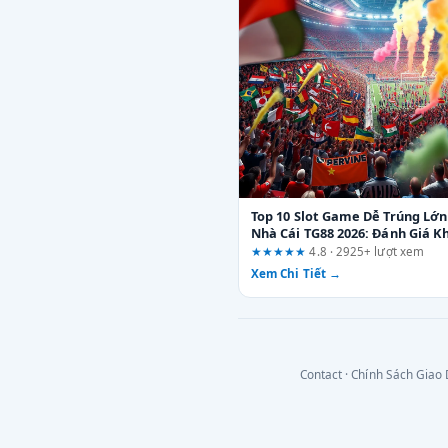
Top 10 Slot Game Dễ Trúng Lớn
Nhà Cái TG88 2026: Đánh Giá K
Tâng Bốc
★★★★★
4.8 · 2925+ lượt xem
Xem Chi Tiết →
Contact
·
Chính Sách Giao 