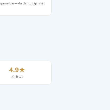
á, game bài — đa dạng, cập nhật
4.9★
Đánh Giá