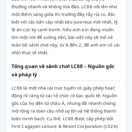
thưởng nhanh và không lừa đảo. LC88 nổi lên như
một điểm sáng giữa thị trường đầy rẫy rủi ro, đặc
biệt với các bản cập nhật kèo Juventus mới nhất, tỷ
lệ ăn cực kỳ cạnh tranh. Nếu anh em đang muốn
tìm một nơi để xuống tiền, bài viết này sẽ mổ xẻ
toàn bộ sảnh chơi này, từ A đến Z, để anh em có cái
nhìn thực tế nhất.
Tổng quan về sảnh chơi LC88 – Nguồn gốc
và pháp lý
LC88 là một nhà cái trực tuyến có giấy phép hoạt
động rõ ràng từ các tổ chức cờ bạc quốc tế. Nguồn
gốc của họ đến từ châu Á, nhưng đã nhanh chóng
mở rộng ra toàn cầu nhờ uy tín và hệ thống thanh
toán minh bạch. Cụ thể, LC88 được cấp phép bởi
First Cagayan Leisure & Resort Corporation (CEZA)