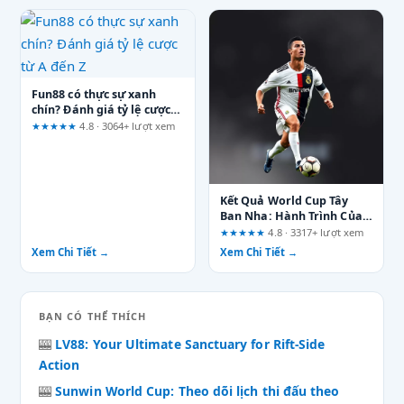
Fun88 có thực sự xanh
chín? Đánh giá tỷ lệ cược
từ A đến Z
★★★★★
4.8 · 3064+ lượt xem
Kết Quả World Cup Tây
Ban Nha: Hành Trình Của
Những Chú Bò Tót
★★★★★
4.8 · 3317+ lượt xem
Xem Chi Tiết →
Xem Chi Tiết →
BẠN CÓ THỂ THÍCH
🎰
LV88: Your Ultimate Sanctuary for Rift-Side
Action
🎰
Sunwin World Cup: Theo dõi lịch thi đấu theo