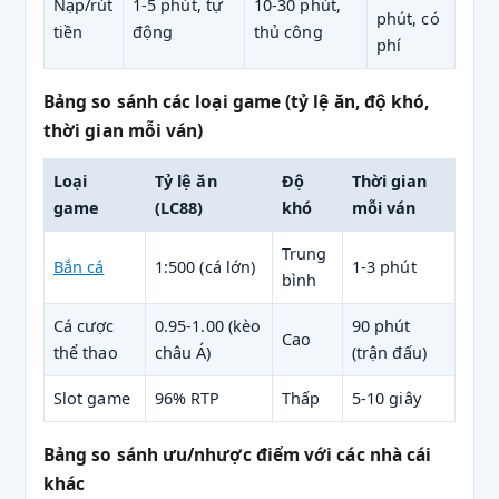
Nạp/rút
1-5 phút, tự
10-30 phút,
phút, có
tiền
động
thủ công
phí
Bảng so sánh các loại game (tỷ lệ ăn, độ khó,
thời gian mỗi ván)
Loại
Tỷ lệ ăn
Độ
Thời gian
game
(LC88)
khó
mỗi ván
Trung
Bắn cá
1:500 (cá lớn)
1-3 phút
bình
Cá cược
0.95-1.00 (kèo
90 phút
Cao
thể thao
châu Á)
(trận đấu)
Slot game
96% RTP
Thấp
5-10 giây
Bảng so sánh ưu/nhược điểm với các nhà cái
khác