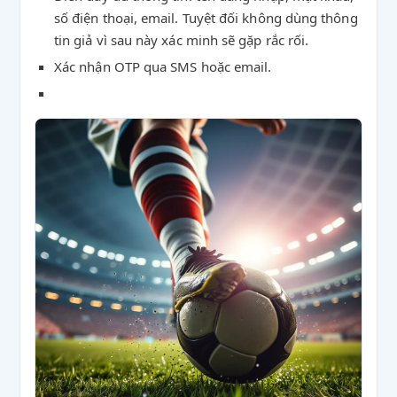
số điện thoại, email. Tuyệt đối không dùng thông
tin giả vì sau này xác minh sẽ gặp rắc rối.
Xác nhận OTP qua SMS hoặc email.