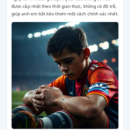
được cập nhật theo thời gian thực, không có độ trễ,
giúp anh em bắt kèo thơm một cách chính xác nhất.