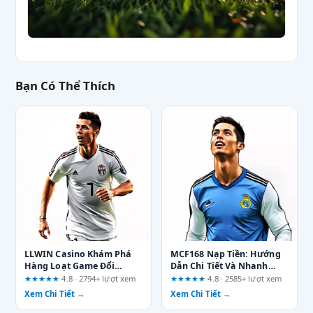
Bạn Có Thể Thích
LLWIN Casino Khám Phá
MCF168 Nạp Tiền: Hướng
Hàng Loạt Game Đổi
Dẫn Chi Tiết Và Nhanh
Thưởng – Trải Nghiệm
Chóng Cho Newbie
★★★★★
4.8 · 2794+ lượt xem
★★★★★
4.8 · 2585+ lượt xem
Thực Tế Từ Cao Thủ 10 Năm
Xem Chi Tiết →
Xem Chi Tiết →