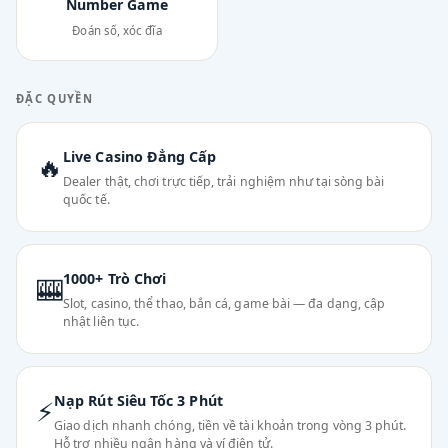
Number Game
Đoán số, xóc đĩa
ĐẶC QUYỀN
Live Casino Đẳng Cấp
🔥
Dealer thật, chơi trực tiếp, trải nghiệm như tại sòng bài
quốc tế.
1000+ Trò Chơi
🎰
Slot, casino, thể thao, bắn cá, game bài — đa dạng, cập
nhật liên tục.
Nạp Rút Siêu Tốc 3 Phút
⚡
Giao dịch nhanh chóng, tiền về tài khoản trong vòng 3 phút.
Hỗ trợ nhiều ngân hàng và ví điện tử.