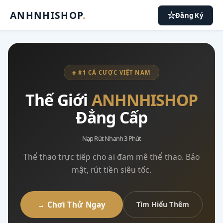
ANHNHISHOP
.
Đăng Ký
♣ #1 CÁ CƯỢC VIỆT NAM
Thế Giới
ANHNHISHOP
Đẳng Cấp
Nạp Rút Nhanh 3 Phút
Thể thao trực tiếp cho ai đam mê thể thao. Bảo
mật, rút tiền siêu tốc.
→ Chơi Thử Ngay
Tìm Hiểu Thêm