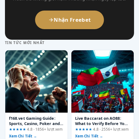
Nhận Freebet
TIN TỨC MỚI NHẤT
f168.vet Gaming Guide:
Live Baccarat on AO88:
Sports, Casino, Poker and
What to Verify Before You
Arcade Games
Sit Down
★★★★★
4.8 · 1856+ lượt xem
★★★★★
4.8 · 2556+ lượt xem
Xem Chi Tiết →
Xem Chi Tiết →