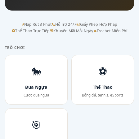
⚡
Nạp Rút 3 Phút
📞
Hỗ Trợ 24/7
📜
Giấy Phép Hợp Pháp
⚽
Thể Thao Trực Tiếp
🎁
Khuyến Mãi Mỗi Ngày
🔥
Freebet Miễn Phí
TRÒ CHƠI
🐎
⚽
Đua Ngựa
Thể Thao
Cược đua ngựa
Bóng đá, tennis, eSports
🎯