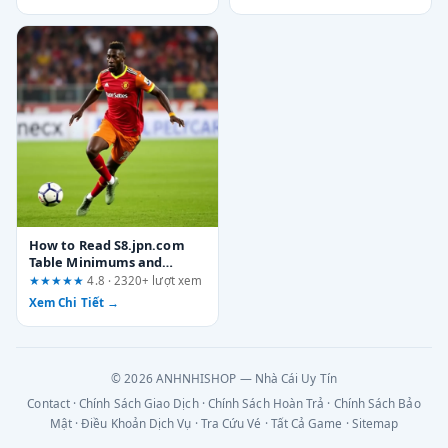
How to Read S8.jpn.com
Table Minimums and
Maximums: A Beginner's
★★★★★
4.8 · 2320+ lượt xem
Betting Guide
Xem Chi Tiết →
© 2026 ANHNHISHOP — Nhà Cái Uy Tín
Contact
·
Chính Sách Giao Dịch
·
Chính Sách Hoàn Trả
·
Chính Sách Bảo
Mật
·
Điều Khoản Dịch Vụ
·
Tra Cứu Vé
·
Tất Cả Game
·
Sitemap