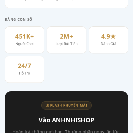
BẰNG CON SỐ
451K+
2M+
4.9★
Người Chơi
Lượt Rút Tiền
Đánh Giá
24/7
Hỗ Trợ
💰 FLASH KHUYẾN MÃI
Vào ANHNHISHOP
Hoàn trả không giới hạn. Thưởng nhận ngay lập tức!