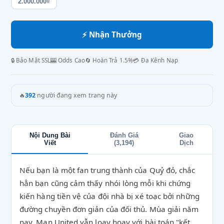
2.000.000₫
⚡ Nhận Thưởng
🔒 Bảo Mật SSL
🎰 Odds Cao
🔄 Hoàn Trả 1.5%
💳 Đa Kênh Nạp
🔥
392
người đang xem trang này
Nội Dung Bài
Đánh Giá
Giao
Viết
(3,194)
Dịch
Nếu bạn là một fan trung thành của Quỷ đỏ, chắc
hẳn bạn cũng cảm thấy nhói lòng mỗi khi chứng
kiến hàng tiền vệ của đội nhà bị xé toạc bởi những
đường chuyền đơn giản của đối thủ. Mùa giải năm
nay, Man United vẫn loay hoay với bài toán "kết