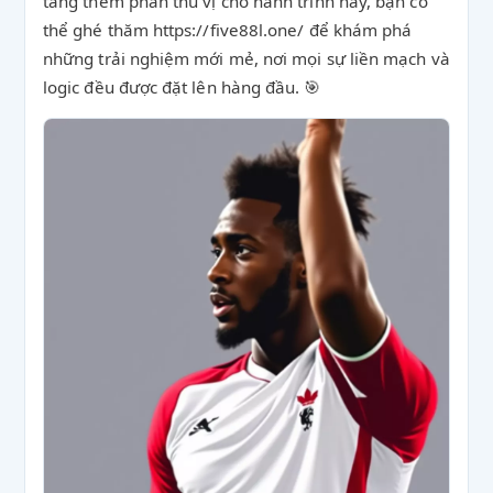
tăng thêm phần thú vị cho hành trình này, bạn có
thể ghé thăm https://five88l.one/ để khám phá
những trải nghiệm mới mẻ, nơi mọi sự liền mạch và
logic đều được đặt lên hàng đầu. 🎯