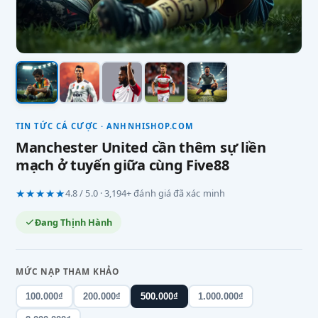
TIN TỨC CÁ CƯỢC · ANHNHISHOP.COM
Manchester United cần thêm sự liền
mạch ở tuyến giữa cùng Five88
★★★★★
4.8 / 5.0 · 3,194+ đánh giá đã xác minh
Đang Thịnh Hành
MỨC NẠP THAM KHẢO
100.000₫
200.000₫
500.000₫
1.000.000₫