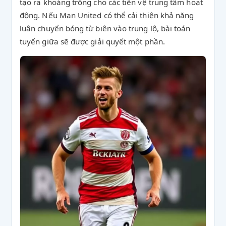
tạo ra khoảng trống cho các tiền vệ trung tâm hoạt
động. Nếu Man United có thể cải thiện khả năng
luân chuyển bóng từ biên vào trung lộ, bài toán
tuyến giữa sẽ được giải quyết một phần.