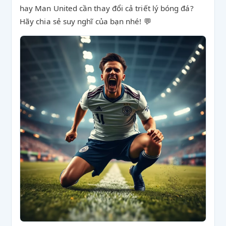
hay Man United cần thay đổi cả triết lý bóng đá?
Hãy chia sẻ suy nghĩ của bạn nhé! 💬