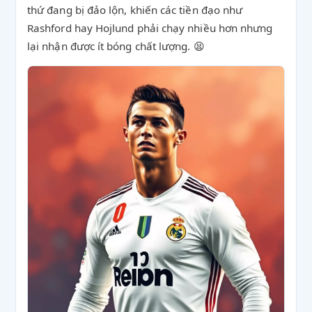
thứ đang bị đảo lộn, khiến các tiền đạo như
Rashford hay Hojlund phải chạy nhiều hơn nhưng
lại nhận được ít bóng chất lượng. 😫