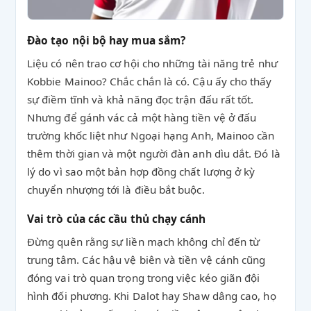
Đào tạo nội bộ hay mua sắm?
Liệu có nên trao cơ hội cho những tài năng trẻ như
Kobbie Mainoo? Chắc chắn là có. Cậu ấy cho thấy
sự điềm tĩnh và khả năng đọc trận đấu rất tốt.
Nhưng để gánh vác cả một hàng tiền vệ ở đấu
trường khốc liệt như Ngoại hạng Anh, Mainoo cần
thêm thời gian và một người đàn anh dìu dắt. Đó là
lý do vì sao một bản hợp đồng chất lượng ở kỳ
chuyển nhượng tới là điều bắt buộc.
Vai trò của các cầu thủ chạy cánh
Đừng quên rằng sự liền mạch không chỉ đến từ
trung tâm. Các hậu vệ biên và tiền vệ cánh cũng
đóng vai trò quan trọng trong việc kéo giãn đội
hình đối phương. Khi Dalot hay Shaw dâng cao, họ