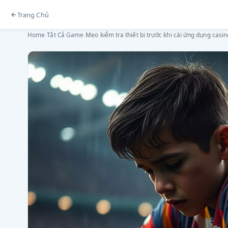
Trang Chủ
Home
›
Tất Cả Game
›
Mẹo kiểm tra thiết bị trước khi cài ứng dụng casi