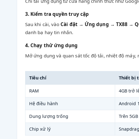
Chỉ tải ứng dụng từ cửa hàng chính thức như Google 
3. Kiểm tra quyền truy cập
Sau khi cài, vào
Cài đặt → Ứng dụng → TX88 → 
danh bạ hay tin nhắn.
4. Chạy thử ứng dụng
Mở ứng dụng và quan sát tốc độ tải, nhiệt độ máy,
Tiêu chí
Thiết bị 
RAM
4GB trở l
Hệ điều hành
Android 1
Dung lượng trống
Trên 5GB
Chip xử lý
Snapdrag