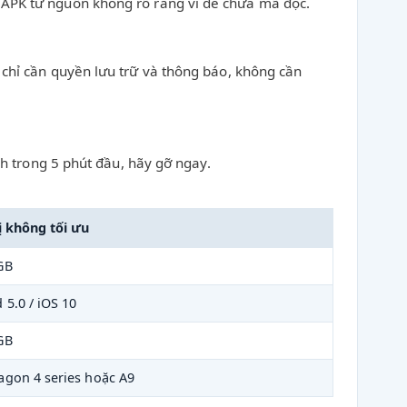
le APK từ nguồn không rõ ràng vì dễ chứa mã độc.
chỉ cần quyền lưu trữ và thông báo, không cần
h trong 5 phút đầu, hãy gỡ ngay.
ị không tối ưu
GB
 5.0 / iOS 10
GB
gon 4 series hoặc A9