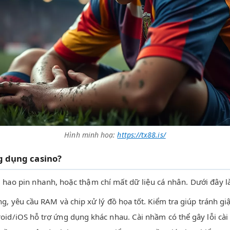
Hình minh hoạ:
https://tx88.is/
ng dụng casino?
 hao pin nhanh, hoặc thậm chí mất dữ liệu cá nhân. Dưới đây l
 yêu cầu RAM và chip xử lý đồ họa tốt. Kiểm tra giúp tránh giật
id/iOS hỗ trợ ứng dụng khác nhau. Cài nhầm có thể gây lỗi cài 