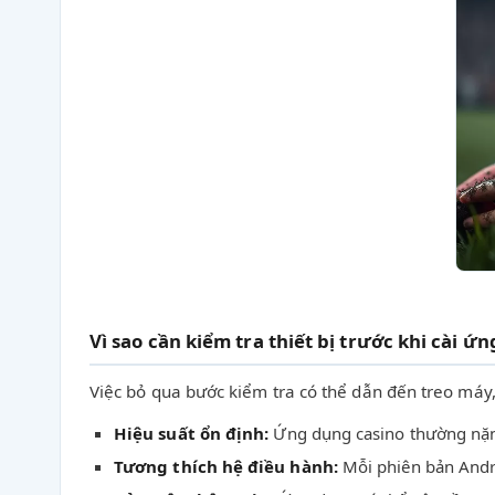
Vì sao cần kiểm tra thiết bị trước khi cài ứ
Việc bỏ qua bước kiểm tra có thể dẫn đến treo máy,
Hiệu suất ổn định:
Ứng dụng casino thường nặng,
Tương thích hệ điều hành:
Mỗi phiên bản Andro