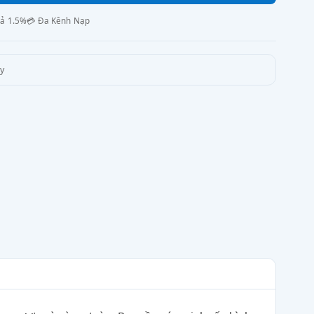
rả 1.5%
💳 Đa Kênh Nạp
y