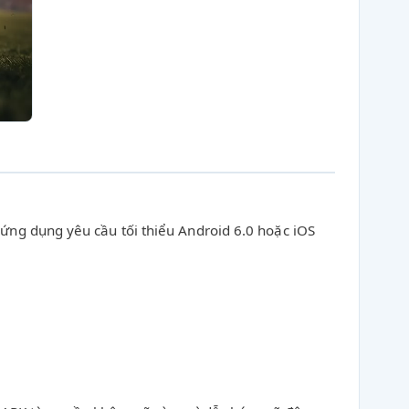
 ứng dụng yêu cầu tối thiểu Android 6.0 hoặc iOS